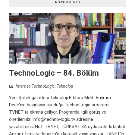
NO COMMENTS
TechnoLogic – 84. Bölüm
İnternet
,
TechnoLogic
,
Teknoloji
Yeni Şafak gazetesi Teknoloji Editörü Melih Bayram
Dede'nin hazırlayıp sunduğu TechnoLogic programı
TVNET'te ekrana geliyor. Programla ilgili görüş ve
önerilerinizi info@techno-logic.tv adresine
yazabilirsiniz.Not: TVNET, TÜRKSAT 3A uydusu ile İstanbul,
Ankara, İzmir ve Isparta'da karasal yayın yapıyor. TVNET'in