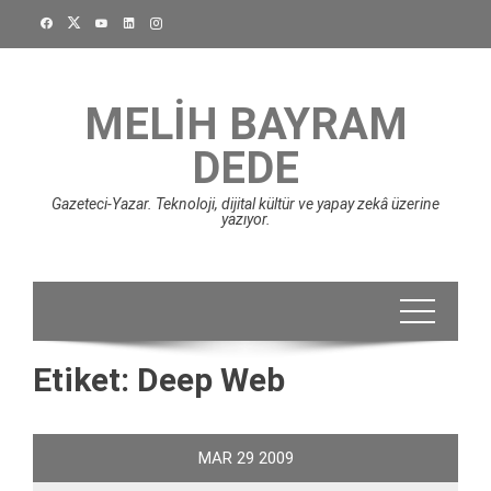
Skip
to
content
MELIH BAYRAM
DEDE
Gazeteci-Yazar. Teknoloji, dijital kültür ve yapay zekâ üzerine
yazıyor.
Etiket:
Deep Web
MAR
29
2009