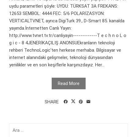
uydu parametleri şöyle: UYDU: TÜRKSAT 3A FREKANS:
12653 SEMBOL: 4444 FEC: 5/6 POLARİZASYON:
VERTICALTVNET, ayrıca DigiTurk 39., D-Smart 85. kanalda
yayında.İnternetten Canlı Yayın:
http://www.tvnet.tv.tr/canliyayin-------------T e c h n o L o
g i c - 8 4JENERİKAÇILIŞ ANONSUEkranların teknoloji
rehberi TechnoLogic'ten herkese merhaba. Bilgisayar ve
internet alanındaki gelişmeler, teknoloji dünyasından
yenilikler ve en son keşiflerle karşınızdayız. Her...
Read More
SHARE
Arama: