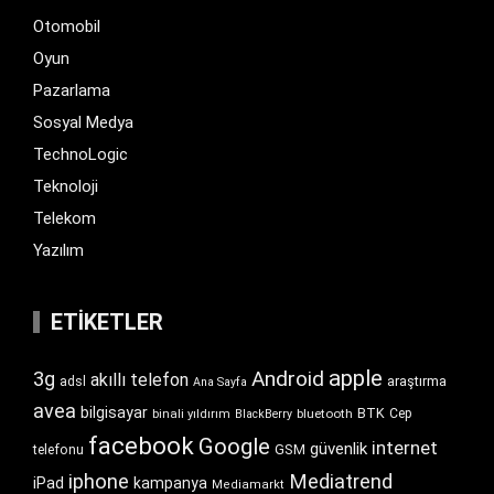
Otomobil
Oyun
Pazarlama
Sosyal Medya
TechnoLogic
Teknoloji
Telekom
Yazılım
ETIKETLER
apple
Android
3g
akıllı telefon
araştırma
adsl
Ana Sayfa
avea
bilgisayar
BTK
bluetooth
Cep
binali yıldırım
BlackBerry
facebook
Google
internet
güvenlik
GSM
telefonu
iphone
Mediatrend
iPad
kampanya
Mediamarkt