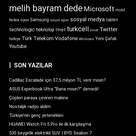
melih bayram dede
Microsoft
mobil
sosyal medya
Samsung
tablet
Nokia
oyun
sosyal ağlar
turkcell
Twitter
technologic
teknoloji
ttnet
tvnet
Türk Telekom
Vodafone
Yeni Şafak
türkiye
Windows
Youtube
SON YAZILAR
Cadillac Escalade için 37,5 milyon TL verir misin?
ASUS Experbook Ultra “Bana mısın?” demedi!
Çöpleri paraya çeviren makine
Nostaljik radyo aldım
Türkiye’nin genç yetenekleri
HUAWEI Watch Fit 5 Pro ile ilk karşılaşma
530 beygirlik elektrikli SUV | BYD Sealion 7