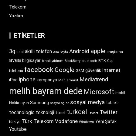
Telekom
Yazılım
ETIKETLER
apple
Android
3g
akıllı telefon
araştırma
adsl
Ana Sayfa
avea
bilgisayar
BTK
bluetooth
Cep
binali yıldırım
BlackBerry
facebook
Google
internet
güvenlik
GSM
telefonu
iphone
Mediatrend
iPad
kampanya
Mediamarkt
melih bayram dede
Microsoft
mobil
sosyal medya
Samsung
tablet
Nokia
oyun
sosyal ağlar
turkcell
Twitter
technologic
teknoloji
ttnet
tvnet
Türk Telekom
Vodafone
Yeni Şafak
türkiye
Windows
Youtube