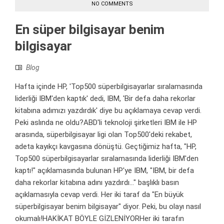
NO COMMENTS
En süper bilgisayar benim
bilgisayar
Blog
Hafta içinde HP, 'Top500 süperbilgisayarlar sıralamasında
liderliği IBM'den kaptık' dedi, IBM, 'Bir defa daha rekorlar
kitabına adımızı yazdırdık' diye bu açıklamaya cevap verdi.
Peki aslında ne oldu?ABD'li teknoloji şirketleri IBM ile HP
arasında, süperbilgisayar ligi olan Top500'deki rekabet,
adeta kayıkçı kavgasına dönüştü. Geçtiğimiz hafta, "HP,
Top500 süperbilgisayarlar sıralamasında liderliği IBM'den
kaptı!" açıklamasında bulunan HP'ye IBM, "IBM, bir defa
daha rekorlar kitabına adını yazdırdı..." başlıklı basın
açıklamasıyla cevap verdi. Her iki taraf da "En büyük
süperbilgisayar benim bilgisayar" diyor. Peki, bu olayı nasıl
okumalı!HAKİKAT BÖYLE GİZLENİYORHer iki tarafın