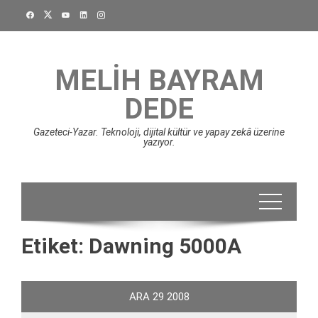
Skip
to
content
MELIH BAYRAM
DEDE
Gazeteci-Yazar. Teknoloji, dijital kültür ve yapay zekâ üzerine
yazıyor.
Etiket:
Dawning 5000A
ARA
29
2008