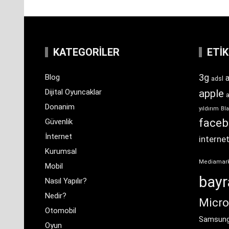
KATEGORILER
ETI
3g
Blog
a
adsl
Dijital Oyuncaklar
apple
Donanim
yıldırım
Bla
face
Güvenlik
İnternet
interne
Kurumsal
Mediamar
Mobil
bay
Nasıl Yapılır?
Nedir?
Micro
Otomobil
Samsun
Oyun