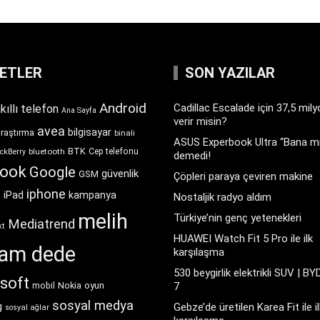
KETLER
SON YAZILAR
Android
Cadillac Escalade için 37,5 mil
kıllı telefon
Ana Sayfa
verir misin?
avea
bilgisayar
araştırma
binali
ASUS Experbook Ultra “Bana mı
BTK
bluetooth
Cep telefonu
ckBerry
demedi!
book
Google
güvenlik
GSM
Çöpleri paraya çeviren makine
iphone
t
iPad
kampanya
Nostaljik radyo aldım
melih
Türkiye’nin genç yetenekleri
Mediatrend
kt
HUAWEI Watch Fit 5 Pro ile ilk
ram dede
karşılaşma
530 beygirlik elektrikli SUV | BY
soft
Nokia
oyun
7
mobil
sosyal medya
g
Gebze’de üretilen Karea Fit ile il
sosyal ağlar