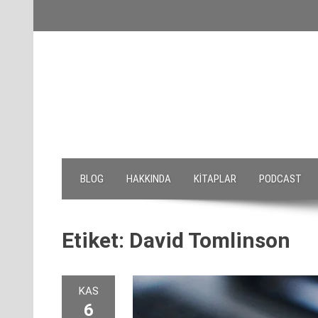
Skip
to
content
BLOG
HAKKINDA
KITAPLAR
PODCAST
Etiket:
David Tomlinson
KAS
6