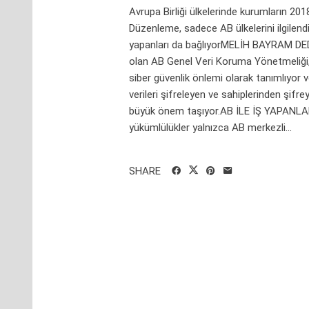
Avrupa Birliği ülkelerinde kurumların 20
Düzenleme, sadece AB ülkelerini ilgilendir
yapanları da bağlıyorMELİH BAYRAM DEDE
olan AB Genel Veri Koruma Yönetmeliği, k
siber güvenlik önlemi olarak tanımlıyor ve
verileri şifreleyen ve sahiplerinden şifr
büyük önem taşıyor.AB İLE İŞ YAPANLAR
yükümlülükler yalnızca AB merkezli...
SHARE