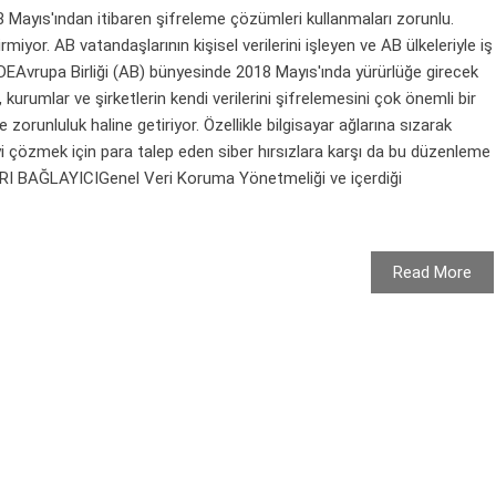
18 Mayıs'ından itibaren şifreleme çözümleri kullanmaları zorunlu.
miyor. AB vatandaşlarının kişisel verilerini işleyen ve AB ülkeleriyle iş
Avrupa Birliği (AB) bünyesinde 2018 Mayıs'ında yürürlüğe girecek
urumlar ve şirketlerin kendi verilerini şifrelemesini çok önemli bir
 zorunluluk haline getiriyor. Özellikle bilgisayar ağlarına sızarak
eyi çözmek için para talep eden siber hırsızlara karşı da bu düzenleme
I BAĞLAYICIGenel Veri Koruma Yönetmeliği ve içerdiği
Read More