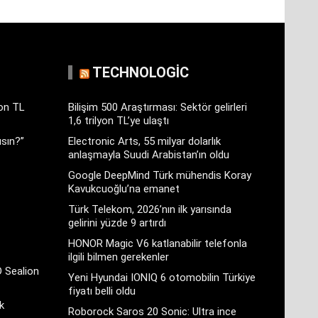
TECHNOLOGIC
yon TL
Bilişim 500 Araştırması: Sektör gelirleri
1,6 trilyon TL’ye ulaştı
sın?”
Electronic Arts, 55 milyar dolarlık
anlaşmayla Suudi Arabistan’ın oldu
Google DeepMind Türk mühendis Koray
Kavukcuoğlu’na emanet
Türk Telekom, 2026’nın ilk yarısında
gelirini yüzde 9 artırdı
HONOR Magic V6 katlanabilir telefonla
ilgili bilmen gerekenler
D Sealion
Yeni Hyundai IONIQ 6 otomobilin Türkiye
fiyatı belli oldu
k
Roborock Saros 20 Sonic: Ultra ince