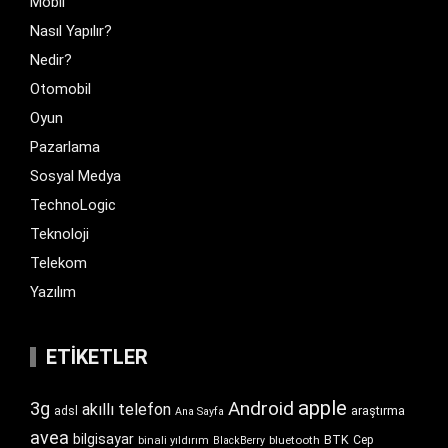
Mobil
Nasıl Yapılır?
Nedir?
Otomobil
Oyun
Pazarlama
Sosyal Medya
TechnoLogic
Teknoloji
Telekom
Yazılım
ETIKETLER
apple
Android
3g
akıllı telefon
araştırma
adsl
Ana Sayfa
avea
bilgisayar
BTK
bluetooth
Cep
binali yıldırım
BlackBerry