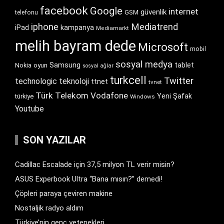
facebook
Google
internet
güvenlik
GSM
telefonu
iphone
Mediatrend
iPad
kampanya
Mediamarkt
melih bayram dede
Microsoft
mobil
sosyal medya
Samsung
tablet
Nokia
oyun
sosyal ağlar
turkcell
Twitter
technologic
teknoloji
ttnet
tvnet
Türk Telekom
Vodafone
Yeni Şafak
türkiye
Windows
Youtube
SON YAZILAR
Cadillac Escalade için 37,5 milyon TL verir misin?
ASUS Experbook Ultra “Bana mısın?” demedi!
Çöpleri paraya çeviren makine
Nostaljik radyo aldım
Türkiye’nin genç yetenekleri