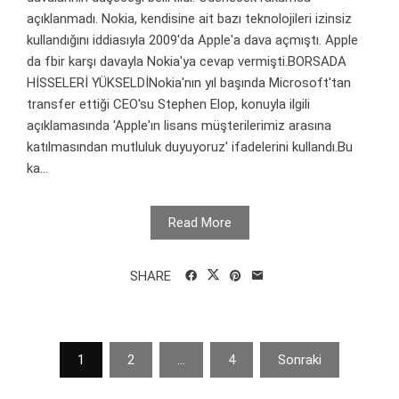
açıklanmadı. Nokia, kendisine ait bazı teknolojileri izinsiz
kullandığını iddiasıyla 2009'da Apple'a dava açmıştı. Apple
da fbir karşı davayla Nokia'ya cevap vermişti.BORSADA
HİSSELERİ YÜKSELDİNokia'nın yıl başında Microsoft'tan
transfer ettiği CEO'su Stephen Elop, konuyla ilgili
açıklamasında 'Apple'ın lisans müşterilerimiz arasına
katılmasından mutluluk duyuyoruz' ifadelerini kullandı.Bu
ka...
Read More
SHARE
Yazı
1
2
…
4
Sonraki
sayfalaması