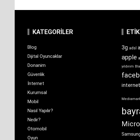
KATEGORILER
ETI
3g
Blog
a
adsl
Dijital Oyuncaklar
apple
Donanim
yıldırım
Bla
face
Güvenlik
İnternet
interne
Kurumsal
Mediamar
Mobil
bay
Nasıl Yapılır?
Nedir?
Micro
Otomobil
Samsun
Oyun