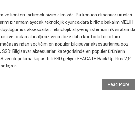
rim ve konforu artırmak bizim elimizde. Bu konuda aksesuar ürünleri
ayarımızı tamamlayacak teknolojik oyuncaklara birlikte bakalım.MELİH
uyduğumuz aksesuarlar, teknolojik alışveriş listemizin ilk sıralarında
orması ve ondan alacağımız verim bize daha konforlu bir ortam
t mağazasından seçtiğim en popüler bilgisayar aksesuarlarına göz
SD: Bilgisayar aksesuarları kategorisinde en popüler ürünlerin
B veri depolama kapasiteli SSD geliyor.SEAGATE Back Up Plus 2,5"
atışa s...
Read More