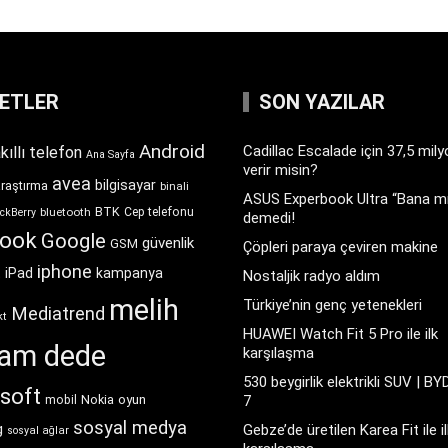
KETLER
SON YAZILAR
Android
Cadillac Escalade için 37,5 mil
kıllı telefon
Ana Sayfa
verir misin?
avea
bilgisayar
araştırma
binali
ASUS Experbook Ultra “Bana mı
BTK
bluetooth
Cep telefonu
ckBerry
demedi!
book
Google
güvenlik
GSM
Çöpleri paraya çeviren makine
iphone
t
iPad
kampanya
Nostaljik radyo aldım
melih
Türkiye’nin genç yetenekleri
Mediatrend
kt
HUAWEI Watch Fit 5 Pro ile ilk
ram dede
karşılaşma
530 beygirlik elektrikli SUV | BY
soft
Nokia
oyun
7
mobil
sosyal medya
g
Gebze’de üretilen Karea Fit ile il
sosyal ağlar