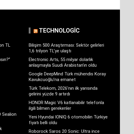
TECHNOLOGIC
yon TL
Bilişim 500 Araştırması: Sektör gelirleri
1,6 trilyon TL’ye ulaştı
sın?”
Electronic Arts, 55 milyar dolarlık
anlaşmayla Suudi Arabistan’ın oldu
Google DeepMind Türk mühendis Koray
Kavukcuoğlu’na emanet
Türk Telekom, 2026’nın ilk yarısında
gelirini yüzde 9 artırdı
HONOR Magic V6 katlanabilir telefonla
ilgili bilmen gerekenler
D Sealion
Yeni Hyundai IONIQ 6 otomobilin Türkiye
fiyatı belli oldu
k
Roborock Saros 20 Sonic: Ultra ince