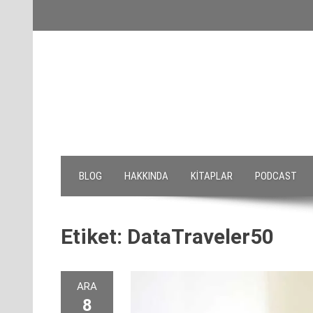
Skip
to
content
BLOG
HAKKINDA
KITAPLAR
PODCAST
Etiket:
DataTraveler50
ARA
8