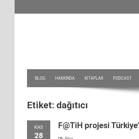
Skip
to
content
BLOG
HAKKINDA
KITAPLAR
PODCAST
Etiket:
dağıtıcı
F@TiH projesi Türkiye’
KAS
28
Blog