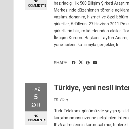
NO
hazırladığı 'İlk 500 Bilişim Şirketi Ara
COMMENTS
Merkezi'nde düzenlenen törenle açıkland
yazılım, donanım, hizmet ve özel bölüm baş
şirketler, ödüllerini 27 Haziran 2011 Pa
şirketlerin bilişim liderlerinden aldılar. 
İletişim Kurumu Başkanı Tayfun Acarer, i
yöneticilerin katılımıyla gerçekleşti. ...
SHARE
Türkiye, yeni nesil int
HAZ
5
Blog
2011
Türk Telekom, günümüzde yaygın şekilde k
NO
karşılamaması üzerine geliştirilen Intern
COMMENTS
IPv6 adreslerinin kurumsal müşterilere ta