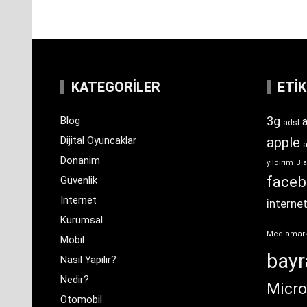
KATEGORILER
ETI
3g
Blog
a
adsl
Dijital Oyuncaklar
apple
Donanim
yıldırım
Bla
face
Güvenlik
İnternet
interne
Kurumsal
Mediamar
Mobil
bay
Nasıl Yapılır?
Nedir?
Micro
Otomobil