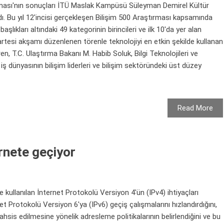
ştırması'nın sonuçları İTÜ Maslak Kampüsü Süleyman Demirel Kültür
ı. Bu yıl 12'incisi gerçekleşen Bilişim 500 Araştırması kapsamında
lıkları altındaki 49 kategorinin birincileri ve ilk 10'da yer alan
zartesi akşamı düzenlenen törenle teknolojiyi en etkin şekilde kullanan
Tören, T.C. Ulaştırma Bakanı M. Habib Soluk, Bilgi Teknolojileri ve
ş dünyasının bilişim liderleri ve bilişim sektöründeki üst düzey
Read More
ernete geçiyor
ullanılan İnternet Protokolü Versiyon 4'ün (IPv4) ihtiyaçları
et Protokolü Versiyon 6'ya (IPv6) geçiş çalışmalarını hızlandırdığını,
hsis edilmesine yönelik adresleme politikalarının belirlendiğini ve bu