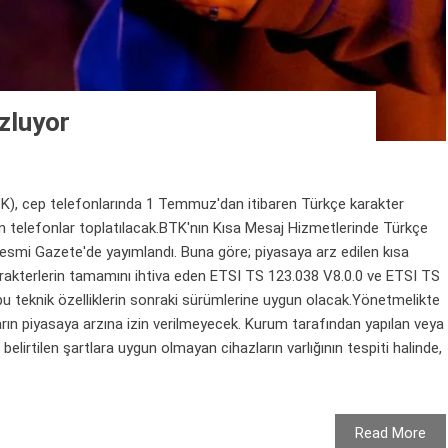
zluyor
BTK), cep telefonlarında 1 Temmuz'dan itibaren Türkçe karakter
an telefonlar toplatılacak.BTK'nın Kısa Mesaj Hizmetlerinde Türkçe
Resmi Gazete'de yayımlandı. Buna göre; piyasaya arz edilen kısa
arakterlerin tamamını ihtiva eden ETSI TS 123.038 V8.0.0 ve ETSI TS
 bu teknik özelliklerin sonraki sürümlerine uygun olacak.Yönetmelikte
arın piyasaya arzına izin verilmeyecek. Kurum tarafından yapılan veya
elirtilen şartlara uygun olmayan cihazların varlığının tespiti halinde,
Read More