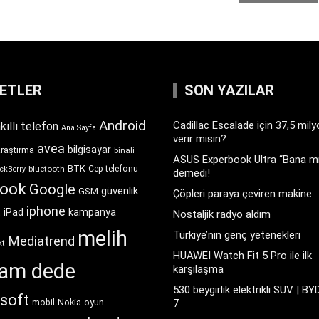
KETLER
SON YAZILAR
Android
Cadillac Escalade için 37,5 mil
kıllı telefon
Ana Sayfa
verir misin?
avea
bilgisayar
araştırma
binali
ASUS Experbook Ultra “Bana mı
BTK
bluetooth
Cep telefonu
ckBerry
demedi!
book
Google
güvenlik
GSM
Çöpleri paraya çeviren makine
iphone
t
iPad
kampanya
Nostaljik radyo aldım
melih
Türkiye’nin genç yetenekleri
Mediatrend
kt
HUAWEI Watch Fit 5 Pro ile ilk
ram dede
karşılaşma
530 beygirlik elektrikli SUV | BY
soft
Nokia
oyun
7
mobil