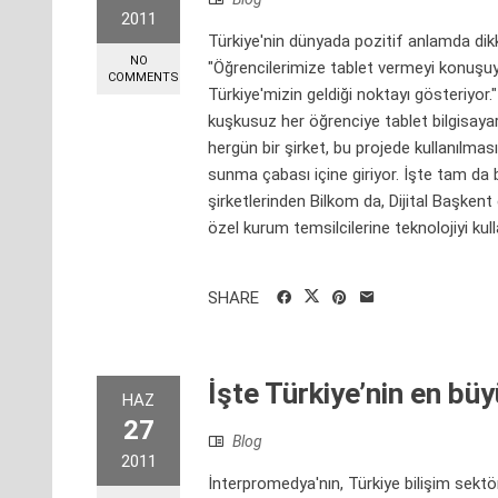
2011
Türkiye'nin dünyada pozitif anlamda dik
NO
"Öğrencilerimize tablet vermeyi konuşuyo
COMMENTS
Türkiye'mizin geldiği noktayı gösteriyor
kuşkusuz her öğrenciye tablet bilgisay
hergün bir şirket, bu projede kullanılmasın
sunma çabası içine giriyor. İşte tam da 
şirketlerinden Bilkom da, Dijital Başken
özel kurum temsilcilerine teknolojiyi kull
SHARE
İşte Türkiye’nin en büy
HAZ
27
Blog
2011
İnterpromedya'nın, Türkiye bilişim sektör