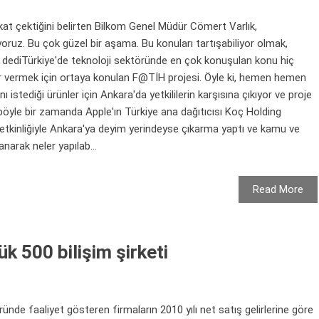
kat çektiğini belirten Bilkom Genel Müdür Cömert Varlık,
ruz. Bu çok güzel bir aşama. Bu konuları tartışabiliyor olmak,
." dediTürkiye'de teknoloji sektöründe en çok konuşulan konu hiç
ar vermek için ortaya konulan F@TİH projesi. Öyle ki, hemen hemen
ı istediği ürünler için Ankara'da yetkililerin karşısına çıkıyor ve proje
böyle bir zamanda Apple'ın Türkiye ana dağıtıcısı Koç Holding
t etkinliğiyle Ankara'ya deyim yerindeyse çıkarma yaptı ve kamu ve
anarak neler yapılab...
Read More
ük 500 bilişim şirketi
ünde faaliyet gösteren firmaların 2010 yılı net satış gelirlerine göre