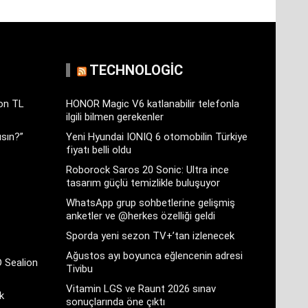
TECHNOLOGIC
yon TL
HONOR Magic V6 katlanabilir telefonla
ilgili bilmen gerekenler
sın?”
Yeni Hyundai IONIQ 6 otomobilin Türkiye
fiyatı belli oldu
Roborock Saros 20 Sonic: Ultra ince
tasarım güçlü temizlikle buluşuyor
WhatsApp grup sohbetlerine gelişmiş
anketler ve @herkes özelliği geldi
Sporda yeni sezon TV+’tan izlenecek
Ağustos ayı boyunca eğlencenin adresi
D Sealion
Tivibu
Vitamin LGS ve Raunt 2026 sınav
k
sonuçlarında öne çıktı