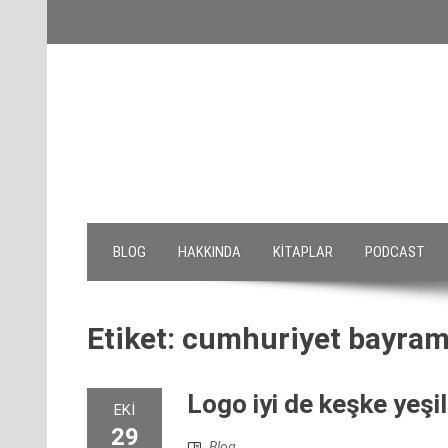
Skip
to
content
BLOG
HAKKINDA
KITAPLAR
PODCAST
Etiket:
cumhuriyet bayram
Logo iyi de keşke yeş
EKI
29
Blog