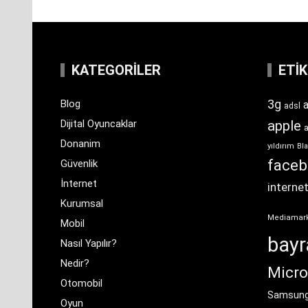
KATEGORILER
ETI
3g
Blog
a
adsl
Dijital Oyuncaklar
apple
Donanim
yıldırım
Bla
face
Güvenlik
İnternet
interne
Kurumsal
Mediamar
Mobil
bay
Nasıl Yapılır?
Nedir?
Micro
Otomobil
Samsun
Oyun