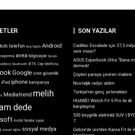
KETLER
SON YAZILAR
Android
Cadillac Escalade için 37,5 mil
kıllı telefon
Ana Sayfa
verir misin?
avea
bilgisayar
araştırma
binali
ASUS Experbook Ultra “Bana mı
BTK
bluetooth
Cep telefonu
ckBerry
demedi!
book
Google
güvenlik
GSM
Çöpleri paraya çeviren makine
iphone
t
iPad
kampanya
Nostaljik radyo aldım
melih
Türkiye’nin genç yetenekleri
Mediatrend
kt
HUAWEI Watch Fit 5 Pro ile ilk
ram dede
karşılaşma
530 beygirlik elektrikli SUV | BY
soft
Nokia
oyun
7
mobil
sosyal medya
g
Gebze’de üretilen Karea Fit ile il
sosyal ağlar