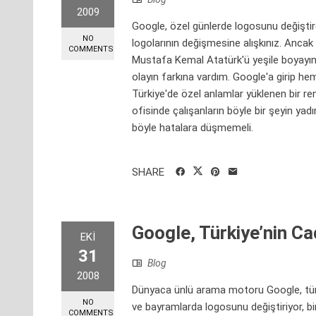
2009
Google, özel günlerde logosunu değiştire
NO
logolarının değişmesine alışkınız. Anc
COMMENTS
Mustafa Kemal Atatürk'ü yeşile boyayınca,
olayın farkına vardım. Google'a girip he
Türkiye'de özel anlamlar yüklenen bir re
ofisinde çalışanların böyle bir şeyin ya
böyle hatalara düşmemeli.
SHARE
Google, Türkiye’nin Cad
EKI
31
Blog
2008
Dünyaca ünlü arama motoru Google, tüm d
NO
ve bayramlarda logosunu değiştiriyor, b
COMMENTS