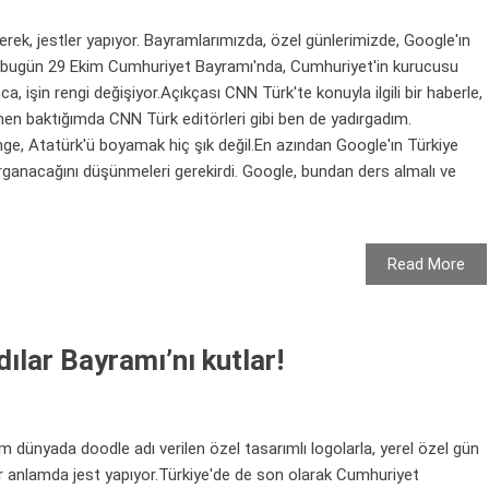
rek, jestler yapıyor. Bayramlarımızda, özel günlerimizde, Google'ın
ak bugün 29 Ekim Cumhuriyet Bayramı'nda, Cumhuriyet'in kurucusu
 işin rengi değişiyor.Açıkçası CNN Türk'te konuyla ilgili bir haberle,
men baktığımda CNN Türk editörleri gibi ben de yadırgadım.
nge, Atatürk'ü boyamak hiç şık değil.En azından Google'ın Türkiye
dırganacağını düşünmeleri gerekirdi. Google, bundan ders almalı ve
Read More
ılar Bayramı’nı kutlar!
ünyada doodle adı verilen özel tasarımlı logolarla, yerel özel gün
ir anlamda jest yapıyor.Türkiye'de de son olarak Cumhuriyet