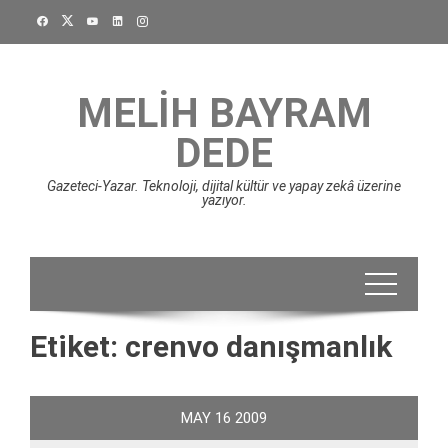
Skip
to
content
MELIH BAYRAM
DEDE
Gazeteci-Yazar. Teknoloji, dijital kültür ve yapay zekâ üzerine
yazıyor.
Etiket:
crenvo danışmanlık
MAY
16
2009