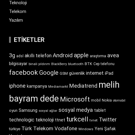
Teknoloji
Telekom
Yazılım
ETIKETLER
apple
Android
3g
avea
akıllı telefon
araştırma
adsl
bilgisayar
BTK
bluetooth
Cep telefonu
binali yıldırım
BlackBerry
facebook
Google
internet
güvenlik
iPad
GSM
melih
iphone
Mediatrend
kampanya
Mediamarkt
bayram dede
Microsoft
Nokia
mobil
otomobil
sosyal medya
Samsung
tablet
oyun
sosyal ağlar
turkcell
Twitter
technologic
teknoloji
ttnet
tvnet
Türk Telekom
Vodafone
Yeni Şafak
türkiye
Windows