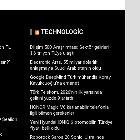
TECHNOLOGIC
yon TL
Bilişim 500 Araştırması: Sektör gelirleri
1,6 trilyon TL’ye ulaştı
sın?”
Electronic Arts, 55 milyar dolarlık
anlaşmayla Suudi Arabistan’ın oldu
Google DeepMind Türk mühendis Koray
Kavukcuoğlu’na emanet
Türk Telekom, 2026’nın ilk yarısında
gelirini yüzde 9 artırdı
HONOR Magic V6 katlanabilir telefonla
ilgili bilmen gerekenler
D Sealion
Yeni Hyundai IONIQ 6 otomobilin Türkiye
fiyatı belli oldu
k
Roborock Saros 20 Sonic: Ultra ince