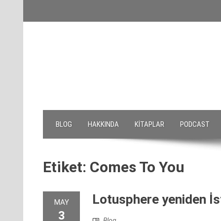
Skip
to
content
BLOG
HAKKINDA
KITAPLAR
PODCAST
Etiket:
Comes To You
Lotusphere yeniden İs
MAY
3
Blog