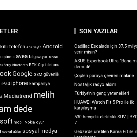
KETLER
SON YAZILAR
Android
Cadillac Escalade için 37,5 mil
kıllı telefon
Ana Sayfa
verir misin?
avea
bilgisayar
araştırma
binali
ASUS Experbook Ultra “Bana mı
BTK
bluetooth
Cep telefonu
ckBerry
demedi!
book
Google
güvenlik
GSM
Çöpleri paraya çeviren makine
iphone
t
iPad
kampanya
Nostaljik radyo aldım
melih
Türkiye’nin genç yetenekleri
Mediatrend
kt
HUAWEI Watch Fit 5 Pro ile ilk
ram dede
karşılaşma
530 beygirlik elektrikli SUV | BY
soft
Nokia
oyun
7
mobil
sosyal medya
g
Gebze’de üretilen Karea Fit ile il
sosyal ağlar