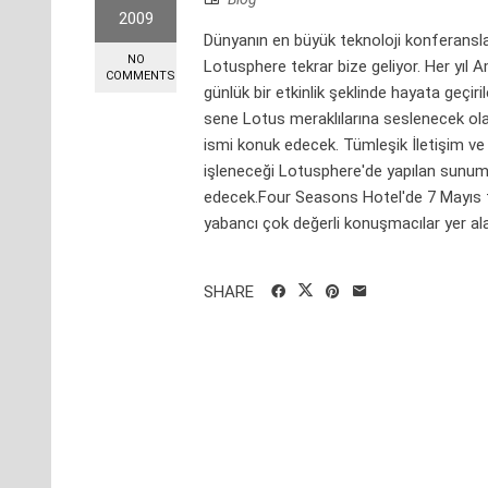
2009
Dünyanın en büyük teknoloji konferansların
NO
Lotusphere tekrar bize geliyor. Her yıl A
COMMENTS
günlük bir etkinlik şeklinde hayata geç
sene Lotus meraklılarına seslenecek ol
ismi konuk edecek. Tümleşik İletişim ve İş
işleneceği Lotusphere'de yapılan sunumla
edecek.Four Seasons Hotel'de 7 Mayıs t
yabancı çok değerli konuşmacılar yer alac
SHARE