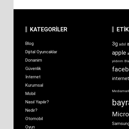
KATEGORILER
ETI
3g
Blog
a
adsl
Dijital Oyuncaklar
apple
Donanim
yıldırım
Bla
face
Güvenlik
İnternet
interne
Kurumsal
Mediamar
Mobil
bay
Nasıl Yapılır?
Nedir?
Micro
Otomobil
Samsun
Oyun