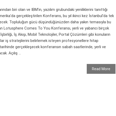
dan biri olan ve IBM'in, yazılım grubundaki yeniliklerini tanıttığı
merika'da gerçekleştirilen Konferans, bu yıl ikinci kez İstanbul'da tek
irilecek. Topluluğun gücü düşündüğünüzden daha yakın temasıyla bu
an Lotusphere Comes To You Konferansı, yerli ve yabancı birçok
birliği, İş Akışı, Mobil Teknolojiler, Portal Çözümleri gibi konuların
r iş stratejilerini belirlemek isteyen profesyonellere hitap
arihinde gerçekleşecek konferansın sabah saatlerinde, yerli ve
ak. Açılış ...
Read More