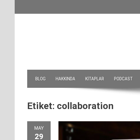
Skip
to
content
BLOG
HAKKINDA
KITAPLAR
PODCAST
Etiket:
collaboration
MAY
29