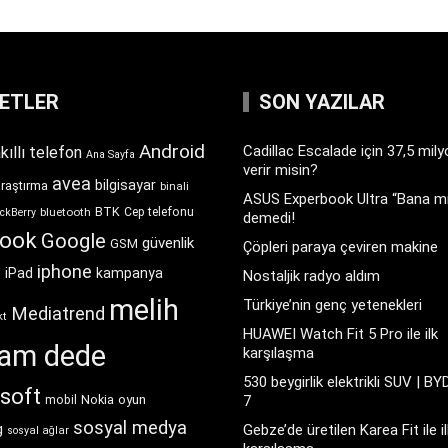
KETLER
SON YAZILAR
Android
Cadillac Escalade için 37,5 mil
kıllı telefon
Ana Sayfa
verir misin?
avea
bilgisayar
araştırma
binali
ASUS Experbook Ultra “Bana mı
BTK
bluetooth
Cep telefonu
ckBerry
demedi!
book
Google
güvenlik
GSM
Çöpleri paraya çeviren makine
iphone
t
iPad
kampanya
Nostaljik radyo aldım
melih
Türkiye’nin genç yetenekleri
Mediatrend
kt
HUAWEI Watch Fit 5 Pro ile ilk
ram dede
karşılaşma
530 beygirlik elektrikli SUV | BY
soft
Nokia
oyun
7
mobil
sosyal medya
g
Gebze’de üretilen Karea Fit ile il
sosyal ağlar