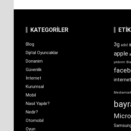
KATEGORILER
ETI
3g
Blog
a
adsl
Dijital Oyuncaklar
apple
Donanim
yıldırım
Bla
face
Güvenlik
İnternet
interne
Kurumsal
Mediamar
Mobil
bay
Nasıl Yapılır?
Nedir?
Micro
Otomobil
Samsun
Oyun