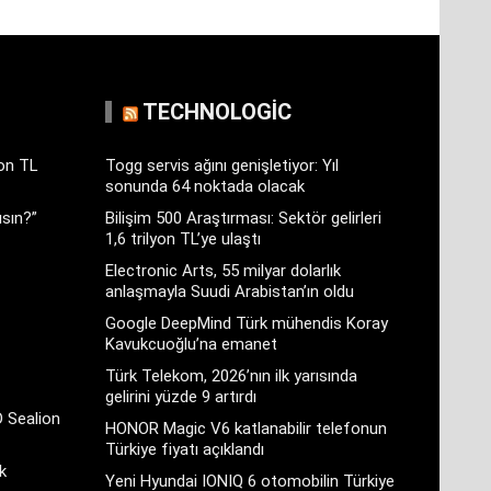
TECHNOLOGIC
yon TL
Togg servis ağını genişletiyor: Yıl
sonunda 64 noktada olacak
sın?”
Bilişim 500 Araştırması: Sektör gelirleri
1,6 trilyon TL’ye ulaştı
Electronic Arts, 55 milyar dolarlık
anlaşmayla Suudi Arabistan’ın oldu
Google DeepMind Türk mühendis Koray
Kavukcuoğlu’na emanet
Türk Telekom, 2026’nın ilk yarısında
gelirini yüzde 9 artırdı
D Sealion
HONOR Magic V6 katlanabilir telefonun
Türkiye fiyatı açıklandı
k
Yeni Hyundai IONIQ 6 otomobilin Türkiye