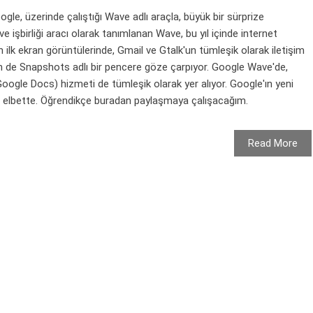
e, üzerinde çalıştığı Wave adlı araçla, büyük bir sürprize
 ve işbirliği aracı olarak tanımlanan Wave, bu yıl içinde internet
n ilk ekran görüntülerinde, Gmail ve Gtalk'un tümleşik olarak iletişim
ik için de Snapshots adlı bir pencere göze çarpıyor. Google Wave'de,
Google Docs) hizmeti de tümleşik olarak yer alıyor. Google'ın yeni
l elbette. Öğrendikçe buradan paylaşmaya çalışacağım.
Read More