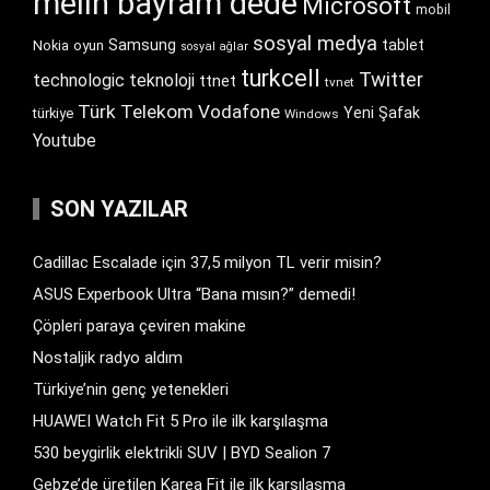
melih bayram dede
Microsoft
mobil
sosyal medya
Samsung
tablet
Nokia
oyun
sosyal ağlar
turkcell
Twitter
technologic
teknoloji
ttnet
tvnet
Türk Telekom
Vodafone
Yeni Şafak
türkiye
Windows
Youtube
SON YAZILAR
Cadillac Escalade için 37,5 milyon TL verir misin?
ASUS Experbook Ultra “Bana mısın?” demedi!
Çöpleri paraya çeviren makine
Nostaljik radyo aldım
Türkiye’nin genç yetenekleri
HUAWEI Watch Fit 5 Pro ile ilk karşılaşma
530 beygirlik elektrikli SUV | BYD Sealion 7
Gebze’de üretilen Karea Fit ile ilk karşılaşma