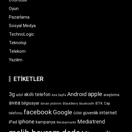
Oyun
Pazarlama
Sosyal Medya
TechnoLogic
Teknoloji
Telekom
Yazılım
ETIKETLER
apple
Android
3g
akıllı telefon
araştırma
adsl
Ana Sayfa
avea
bilgisayar
BTK
bluetooth
Cep
binali yıldırım
BlackBerry
facebook
Google
internet
güvenlik
GSM
telefonu
iphone
Mediatrend
iPad
kampanya
Mediamarkt