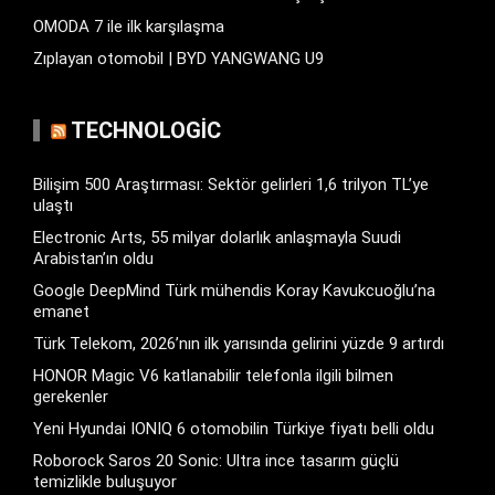
OMODA 7 ile ilk karşılaşma
Zıplayan otomobil | BYD YANGWANG U9
TECHNOLOGIC
Bilişim 500 Araştırması: Sektör gelirleri 1,6 trilyon TL’ye
ulaştı
Electronic Arts, 55 milyar dolarlık anlaşmayla Suudi
Arabistan’ın oldu
Google DeepMind Türk mühendis Koray Kavukcuoğlu’na
emanet
Türk Telekom, 2026’nın ilk yarısında gelirini yüzde 9 artırdı
HONOR Magic V6 katlanabilir telefonla ilgili bilmen
gerekenler
Yeni Hyundai IONIQ 6 otomobilin Türkiye fiyatı belli oldu
Roborock Saros 20 Sonic: Ultra ince tasarım güçlü
temizlikle buluşuyor