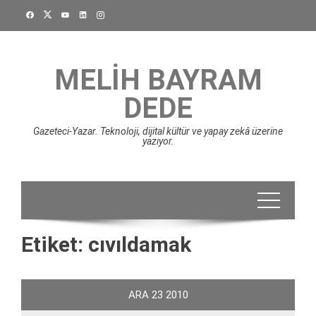
Skip
to
content
MELIH BAYRAM
DEDE
Gazeteci-Yazar. Teknoloji, dijital kültür ve yapay zekâ üzerine
yazıyor.
Etiket:
cıvıldamak
ARA
23
2010