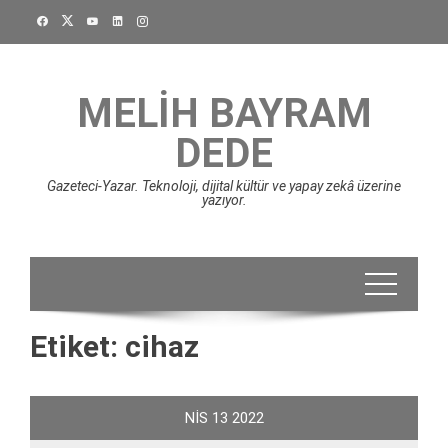
Skip
to
content
MELIH BAYRAM
DEDE
Gazeteci-Yazar. Teknoloji, dijital kültür ve yapay zekâ üzerine
yazıyor.
Etiket:
cihaz
NIS
13
2022