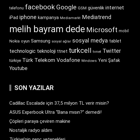
facebook
Google
internet
güvenlik
GSM
telefonu
iphone
Mediatrend
iPad
kampanya
Mediamarkt
melih bayram dede
Microsoft
mobil
sosyal medya
Samsung
tablet
Nokia
oyun
sosyal ağlar
turkcell
Twitter
technologic
teknoloji
ttnet
tvnet
Türk Telekom
Vodafone
Yeni Şafak
türkiye
Windows
Youtube
SON YAZILAR
Cadillac Escalade için 37,5 milyon TL verir misin?
ASUS Experbook Ultra “Bana mısın?” demedi!
Çöpleri paraya çeviren makine
Nostaljik radyo aldım
Türkiye’nin genç yetenekleri