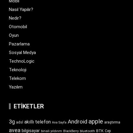
Mobil
Nasıl Yapılır?
Nedir?
Otomobil
Oyun
Pazarlama
Sosyal Medya
TechnoLogic
Teknoloji
Telekom
Yazılım
ETIKETLER
apple
Android
3g
akıllı telefon
araştırma
adsl
Ana Sayfa
avea
bilgisayar
BTK
bluetooth
Cep
binali yıldırım
BlackBerry