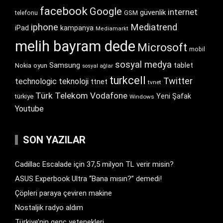
facebook
Google
internet
güvenlik
GSM
telefonu
iphone
Mediatrend
iPad
kampanya
Mediamarkt
melih bayram dede
Microsoft
mobil
sosyal medya
Samsung
tablet
Nokia
oyun
sosyal ağlar
turkcell
Twitter
technologic
teknoloji
ttnet
tvnet
Türk Telekom
Vodafone
Yeni Şafak
türkiye
Windows
Youtube
SON YAZILAR
Cadillac Escalade için 37,5 milyon TL verir misin?
ASUS Experbook Ultra “Bana mısın?” demedi!
Çöpleri paraya çeviren makine
Nostaljik radyo aldım
Türkiye’nin genç yetenekleri