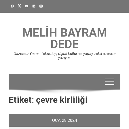
Skip
to
content
MELIH BAYRAM
DEDE
Gazeteci-Yazar. Teknoloji, dijital kültür ve yapay zekâ üzerine
yazıyor.
Etiket:
çevre kirliliği
OCA
28
2024