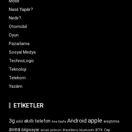
Mobil
Nasıl Yapılır?
Nedir?
Otomobil
Oyun
Pazarlama
Sosyal Medya
TechnoLogic
Teknoloji
Telekom
Yazılım
ETIKETLER
apple
Android
3g
akıllı telefon
araştırma
adsl
Ana Sayfa
avea
bilgisayar
BTK
bluetooth
Cep
binali yıldırım
BlackBerry