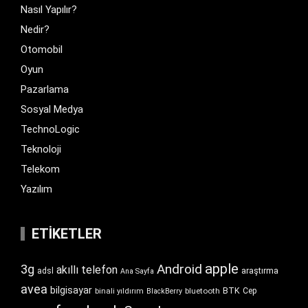
Nasıl Yapılır?
Nedir?
Otomobil
Oyun
Pazarlama
Sosyal Medya
TechnoLogic
Teknoloji
Telekom
Yazılım
ETIKETLER
apple
Android
3g
akıllı telefon
araştırma
adsl
Ana Sayfa
avea
bilgisayar
BTK
bluetooth
Cep
binali yıldırım
BlackBerry