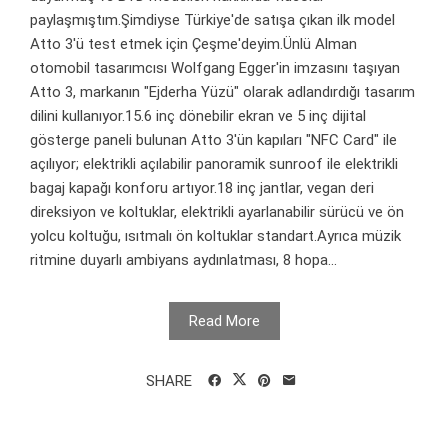
paylaşmıştım.Şimdiyse Türkiye'de satışa çıkan ilk model
Atto 3'ü test etmek için Çeşme'deyim.Ünlü Alman
otomobil tasarımcısı Wolfgang Egger'in imzasını taşıyan
Atto 3, markanın "Ejderha Yüzü" olarak adlandırdığı tasarım
dilini kullanıyor.15.6 inç dönebilir ekran ve 5 inç dijital
gösterge paneli bulunan Atto 3'ün kapıları "NFC Card" ile
açılıyor; elektrikli açılabilir panoramik sunroof ile elektrikli
bagaj kapağı konforu artıyor.18 inç jantlar, vegan deri
direksiyon ve koltuklar, elektrikli ayarlanabilir sürücü ve ön
yolcu koltuğu, ısıtmalı ön koltuklar standart.Ayrıca müzik
ritmine duyarlı ambiyans aydınlatması, 8 hopa...
Read More
SHARE