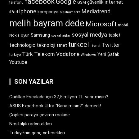
facebook
Google
internet
güvenlik
GSM
telefonu
iphone
Mediatrend
iPad
kampanya
Mediamarkt
melih bayram dede
Microsoft
mobil
sosyal medya
Samsung
tablet
Nokia
oyun
sosyal ağlar
turkcell
Twitter
technologic
teknoloji
ttnet
tvnet
Türk Telekom
Vodafone
Yeni Şafak
türkiye
Windows
Youtube
SON YAZILAR
Cadillac Escalade için 37,5 milyon TL verir misin?
ASUS Experbook Ultra “Bana mısın?” demedi!
Çöpleri paraya çeviren makine
Nostaljik radyo aldım
Türkiye’nin genç yetenekleri