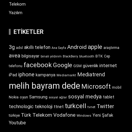
Telekom
Yazılım
ETIKETLER
apple
Android
3g
akıllı telefon
araştırma
adsl
Ana Sayfa
avea
bilgisayar
BTK
bluetooth
Cep
binali yıldırım
BlackBerry
facebook
Google
internet
güvenlik
GSM
telefonu
iphone
Mediatrend
iPad
kampanya
Mediamarkt
melih bayram dede
Microsoft
mobil
sosyal medya
Samsung
tablet
Nokia
oyun
sosyal ağlar
turkcell
Twitter
technologic
teknoloji
ttnet
tvnet
Türk Telekom
Vodafone
Yeni Şafak
türkiye
Windows
Youtube