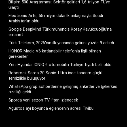
Bilişim 500 Araştırması: Sektör gelirleri 1,6 trilyon TL’ye
ulaştı
Electronic Arts, 55 milyar dolarlık anlaşmayla Suudi
Arabistan’ın oldu
Google DeepMind Türk mühendis Koray Kavukcuoğlu’na
emanet
Türk Telekom, 2026’nın ilk yarısında gelirini yüzde 9 artırdı
HONOR Magic V6 katlanabilir telefonla ilgili bilmen
gerekenler
Yeni Hyundai IONIQ 6 otomobilin Türkiye fiyatı belli oldu
Roborock Saros 20 Sonic: Ultra ince tasarım güçlü
temizlikle buluşuyor
WhatsApp grup sohbetlerine gelişmiş anketler ve @herkes
özelliği geldi
Sporda yeni sezon TV+’tan izlenecek
Ağustos ayı boyunca eğlencenin adresi Tivibu