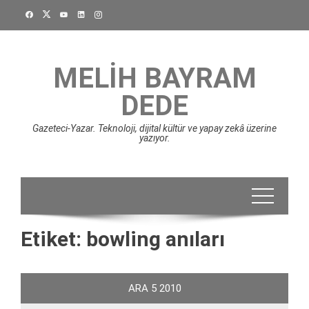
Skip
to
content
MELIH BAYRAM
DEDE
Gazeteci-Yazar. Teknoloji, dijital kültür ve yapay zekâ üzerine
yazıyor.
Etiket:
bowling anıları
ARA
5
2010