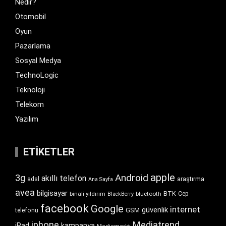
Nedir?
Otomobil
Oyun
Pazarlama
Sosyal Medya
TechnoLogic
Teknoloji
Telekom
Yazılım
ETIKETLER
apple
Android
3g
akıllı telefon
araştırma
adsl
Ana Sayfa
avea
bilgisayar
BTK
bluetooth
Cep
binali yıldırım
BlackBerry
facebook
Google
internet
güvenlik
GSM
telefonu
iphone
Mediatrend
iPad
kampanya