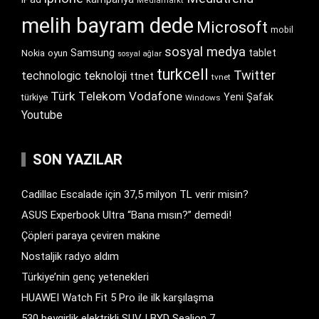
Mediamarkt
melih bayram dede
Microsoft
mobil
sosyal medya
Samsung
tablet
Nokia
oyun
sosyal ağlar
turkcell
Twitter
technologic
teknoloji
ttnet
tvnet
Türk Telekom
Vodafone
Yeni Şafak
türkiye
Windows
Youtube
SON YAZILAR
Cadillac Escalade için 37,5 milyon TL verir misin?
ASUS Experbook Ultra “Bana mısın?” demedi!
Çöpleri paraya çeviren makine
Nostaljik radyo aldım
Türkiye’nin genç yetenekleri
HUAWEI Watch Fit 5 Pro ile ilk karşılaşma
530 beygirlik elektrikli SUV | BYD Sealion 7