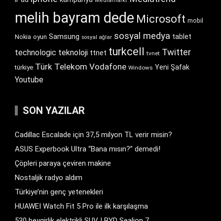
Mediamarkt
melih bayram dede
Microsoft
mobil
sosyal medya
Samsung
tablet
Nokia
oyun
sosyal ağlar
turkcell
Twitter
technologic
teknoloji
ttnet
tvnet
Türk Telekom
Vodafone
Yeni Şafak
türkiye
Windows
Youtube
SON YAZILAR
Cadillac Escalade için 37,5 milyon TL verir misin?
ASUS Experbook Ultra “Bana mısın?” demedi!
Çöpleri paraya çeviren makine
Nostaljik radyo aldım
Türkiye’nin genç yetenekleri
HUAWEI Watch Fit 5 Pro ile ilk karşılaşma
530 beygirlik elektrikli SUV | BYD Sealion 7