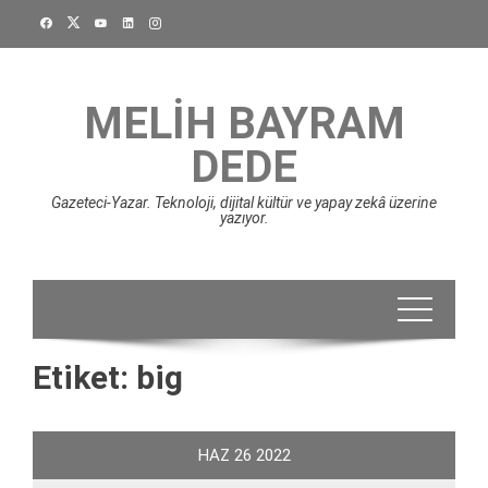
Skip
to
content
MELIH BAYRAM
DEDE
Gazeteci-Yazar. Teknoloji, dijital kültür ve yapay zekâ üzerine
yazıyor.
Etiket:
big
HAZ
26
2022