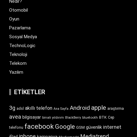
Nedir?
Otomobil
Oyun
Pazarlama
Sosyal Medya
TechnoLogic
Teknoloji
Telekom
Yazılım
ETIKETLER
apple
Android
3g
akıllı telefon
araştırma
adsl
Ana Sayfa
avea
bilgisayar
BTK
bluetooth
Cep
binali yıldırım
BlackBerry
facebook
Google
internet
güvenlik
GSM
telefonu
iphone
Mediatrend
iPad
kampanya