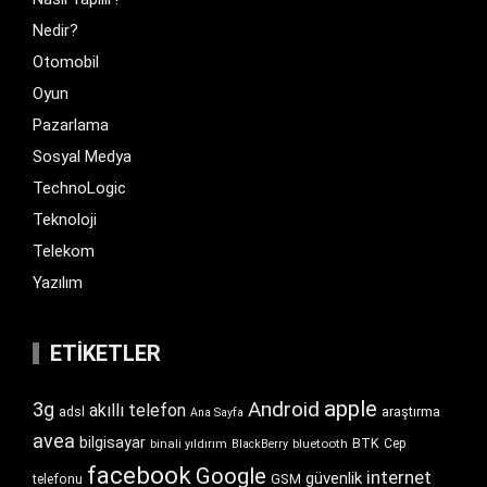
Nedir?
Otomobil
Oyun
Pazarlama
Sosyal Medya
TechnoLogic
Teknoloji
Telekom
Yazılım
ETIKETLER
apple
Android
3g
akıllı telefon
araştırma
adsl
Ana Sayfa
avea
bilgisayar
BTK
bluetooth
Cep
binali yıldırım
BlackBerry
facebook
Google
internet
güvenlik
GSM
telefonu