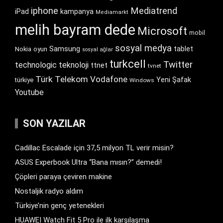
iphone
Mediatrend
iPad
kampanya
Mediamarkt
melih bayram dede
Microsoft
mobil
sosyal medya
Samsung
tablet
Nokia
oyun
sosyal ağlar
turkcell
Twitter
technologic
teknoloji
ttnet
tvnet
Türk Telekom
Vodafone
Yeni Şafak
türkiye
Windows
Youtube
SON YAZILAR
Cadillac Escalade için 37,5 milyon TL verir misin?
ASUS Experbook Ultra “Bana mısın?” demedi!
Çöpleri paraya çeviren makine
Nostaljik radyo aldım
Türkiye’nin genç yetenekleri
HUAWEI Watch Fit 5 Pro ile ilk karşılaşma