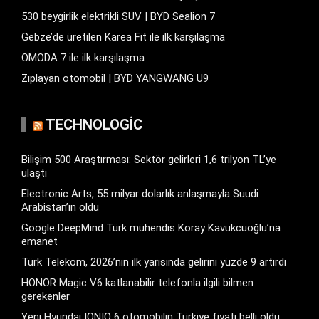
530 beygirlik elektrikli SUV | BYD Sealion 7
Gebze’de üretilen Karea Fit ile ilk karşılaşma
OMODA 7 ile ilk karşılaşma
Zıplayan otomobil | BYD YANGWANG U9
TECHNOLOGIC
Bilişim 500 Araştırması: Sektör gelirleri 1,6 trilyon TL’ye
ulaştı
Electronic Arts, 55 milyar dolarlık anlaşmayla Suudi
Arabistan’ın oldu
Google DeepMind Türk mühendis Koray Kavukcuoğlu’na
emanet
Türk Telekom, 2026’nın ilk yarısında gelirini yüzde 9 artırdı
HONOR Magic V6 katlanabilir telefonla ilgili bilmen
gerekenler
Yeni Hyundai IONIQ 6 otomobilin Türkiye fiyatı belli oldu