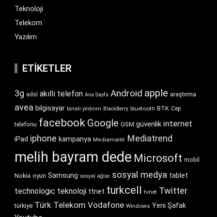
Teknoloji
Telekom
Yazılım
ETIKETLER
apple
Android
3g
akıllı telefon
araştırma
adsl
Ana Sayfa
avea
bilgisayar
BTK
bluetooth
Cep
binali yıldırım
BlackBerry
facebook
Google
internet
güvenlik
GSM
telefonu
iphone
Mediatrend
iPad
kampanya
Mediamarkt
melih bayram dede
Microsoft
mobil
sosyal medya
Samsung
tablet
Nokia
oyun
sosyal ağlar
turkcell
Twitter
technologic
teknoloji
ttnet
tvnet
Türk Telekom
Vodafone
Yeni Şafak
türkiye
Windows