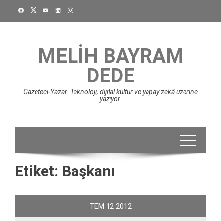
Skip
to
content
MELIH BAYRAM
DEDE
Gazeteci-Yazar. Teknoloji, dijital kültür ve yapay zekâ üzerine
yazıyor.
Etiket:
Başkanı
TEM
12
2012