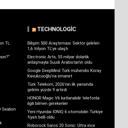
TECHNOLOGIC
yon TL
Bilişim 500 Araştırması: Sektör gelirleri
1,6 trilyon TL’ye ulaştı
sın?”
Electronic Arts, 55 milyar dolarlık
anlaşmayla Suudi Arabistan’ın oldu
Google DeepMind Türk mühendis Koray
Kavukcuoğlu’na emanet
Türk Telekom, 2026’nın ilk yarısında
gelirini yüzde 9 artırdı
HONOR Magic V6 katlanabilir telefonla
ilgili bilmen gerekenler
D Sealion
Yeni Hyundai IONIQ 6 otomobilin Türkiye
fiyatı belli oldu
k
Roborock Saros 20 Sonic: Ultra ince