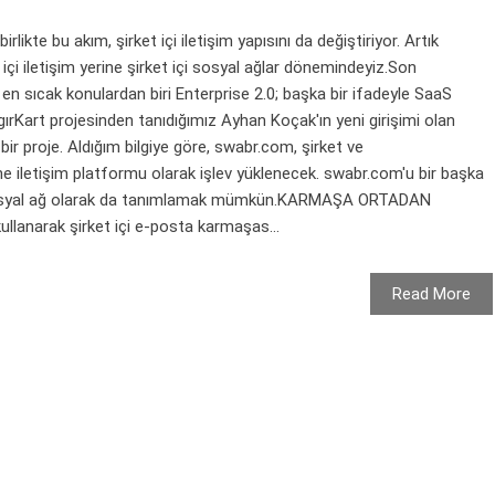
likte bu akım, şirket içi iletişim yapısını da değiştiriyor. Artık
çi iletişim yerine şirket içi sosyal ağlar dönemindeyiz.Son
n sıcak konulardan biri Enterprise 2.0; başka bir ifadeyle SaaS
gırKart projesinden tanıdığımız Ayhan Koçak'ın yeni girişimi olan
r proje. Aldığım bilgiye göre, swabr.com, şirket ve
ine iletişim platformu olarak işlev yüklenecek. swabr.com'u bir başka
i sosyal ağ olarak da tanımlamak mümkün.KARMAŞA ORTADAN
lanarak şirket içi e-posta karmaşas...
Read More