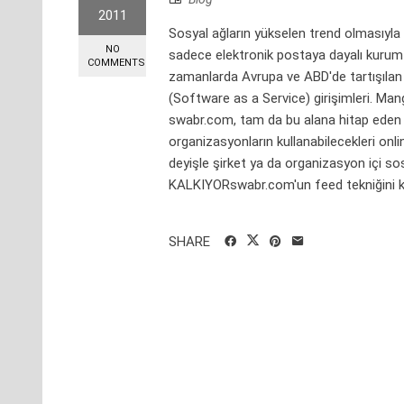
2011
Sosyal ağların yükselen trend olmasıyla bir
NO
sadece elektronik postaya dayalı kurum i
COMMENTS
zamanlarda Avrupa ve ABD'de tartışılan e
(Software as a Service) girişimleri. Man
swabr.com, tam da bu alana hitap eden bi
organizasyonların kullanabilecekleri onl
deyişle şirket ya da organizasyon iç
KALKIYORswabr.com'un feed tekniğini kul
SHARE