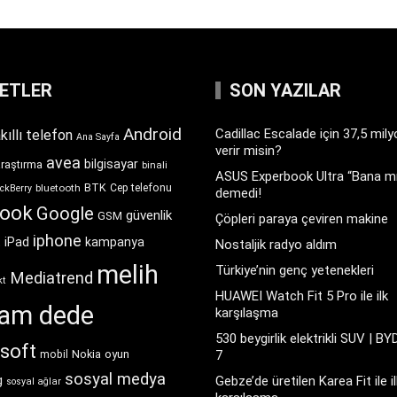
KETLER
SON YAZILAR
Android
Cadillac Escalade için 37,5 mil
kıllı telefon
Ana Sayfa
verir misin?
avea
bilgisayar
araştırma
binali
ASUS Experbook Ultra “Bana mı
BTK
bluetooth
Cep telefonu
ckBerry
demedi!
book
Google
güvenlik
GSM
Çöpleri paraya çeviren makine
iphone
t
iPad
kampanya
Nostaljik radyo aldım
melih
Türkiye’nin genç yetenekleri
Mediatrend
kt
HUAWEI Watch Fit 5 Pro ile ilk
ram dede
karşılaşma
530 beygirlik elektrikli SUV | BY
soft
Nokia
oyun
7
mobil
sosyal medya
g
Gebze’de üretilen Karea Fit ile il
sosyal ağlar