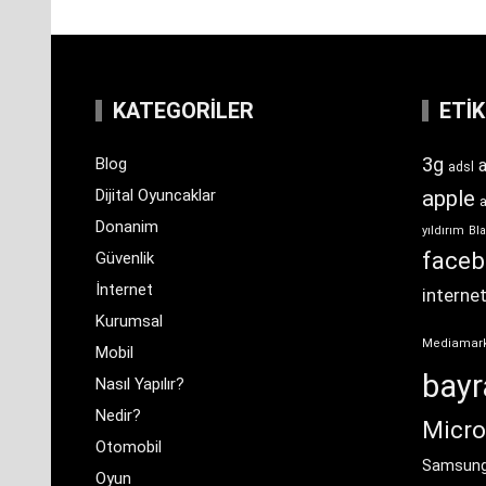
KATEGORILER
ETI
3g
Blog
a
adsl
Dijital Oyuncaklar
apple
Donanim
yıldırım
Bla
face
Güvenlik
İnternet
interne
Kurumsal
Mediamar
Mobil
bay
Nasıl Yapılır?
Nedir?
Micro
Otomobil
Samsun
Oyun