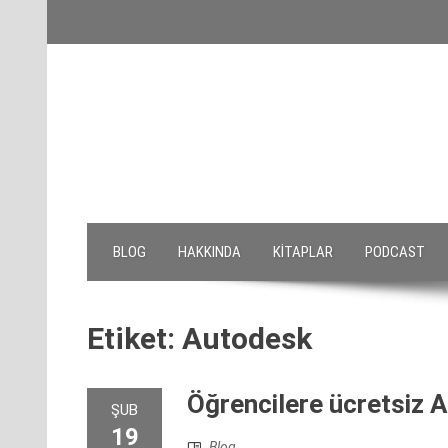
Skip
to
content
BLOG
HAKKINDA
KITAPLAR
PODCAST
Etiket:
Autodesk
Öğrencilere ücretsiz 
ŞUB
19
Blog