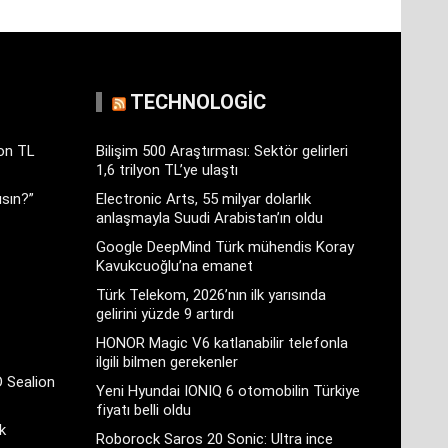
TECHNOLOGIC
yon TL
Bilişim 500 Araştırması: Sektör gelirleri
1,6 trilyon TL’ye ulaştı
sın?”
Electronic Arts, 55 milyar dolarlık
anlaşmayla Suudi Arabistan’ın oldu
Google DeepMind Türk mühendis Koray
Kavukcuoğlu’na emanet
Türk Telekom, 2026’nın ilk yarısında
gelirini yüzde 9 artırdı
HONOR Magic V6 katlanabilir telefonla
ilgili bilmen gerekenler
D Sealion
Yeni Hyundai IONIQ 6 otomobilin Türkiye
fiyatı belli oldu
k
Roborock Saros 20 Sonic: Ultra ince