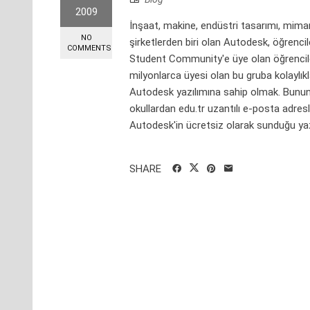
2009
İnşaat, makine, endüstri tasarımı, mimari
NO
şirketlerden biri olan Autodesk, öğrenc
COMMENTS
Student Community'e üye olan öğrenciler
milyonlarca üyesi olan bu gruba kolaylıkl
Autodesk yazılımına sahip olmak. Bunun i
okullardan edu.tr uzantılı e-posta adres
Autodesk'in ücretsiz olarak sunduğu yazıl
SHARE