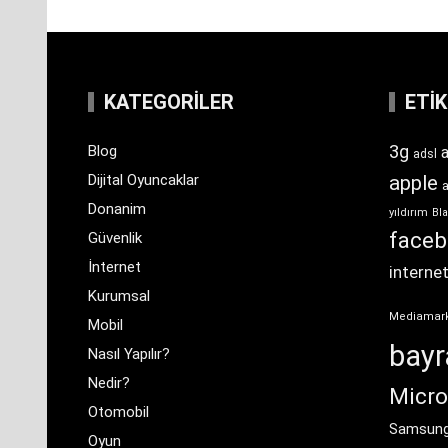
KATEGORILER
ETI
3g
Blog
a
adsl
Dijital Oyuncaklar
apple
Donanim
yıldırım
Bla
face
Güvenlik
İnternet
interne
Kurumsal
Mediamar
Mobil
bay
Nasıl Yapılır?
Nedir?
Micro
Otomobil
Samsun
Oyun