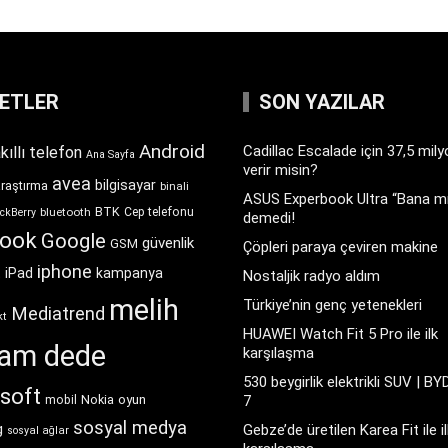
KETLER
SON YAZILAR
Android
Cadillac Escalade için 37,5 mil
kıllı telefon
Ana Sayfa
verir misin?
avea
bilgisayar
araştırma
binali
ASUS Experbook Ultra “Bana mı
BTK
bluetooth
Cep telefonu
ckBerry
demedi!
book
Google
güvenlik
GSM
Çöpleri paraya çeviren makine
iphone
t
iPad
kampanya
Nostaljik radyo aldım
melih
Türkiye’nin genç yetenekleri
Mediatrend
kt
HUAWEI Watch Fit 5 Pro ile ilk
ram dede
karşılaşma
530 beygirlik elektrikli SUV | BY
soft
Nokia
oyun
7
mobil
sosyal medya
g
Gebze’de üretilen Karea Fit ile il
sosyal ağlar