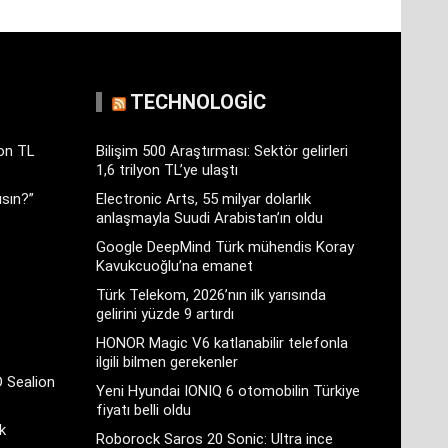
TECHNOLOGIC
yon TL
Bilişim 500 Araştırması: Sektör gelirleri
1,6 trilyon TL’ye ulaştı
sın?”
Electronic Arts, 55 milyar dolarlık
anlaşmayla Suudi Arabistan’ın oldu
Google DeepMind Türk mühendis Koray
Kavukcuoğlu’na emanet
Türk Telekom, 2026’nın ilk yarısında
gelirini yüzde 9 artırdı
HONOR Magic V6 katlanabilir telefonla
ilgili bilmen gerekenler
D Sealion
Yeni Hyundai IONIQ 6 otomobilin Türkiye
fiyatı belli oldu
k
Roborock Saros 20 Sonic: Ultra ince