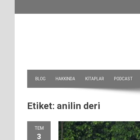
Skip
to
content
BLOG
HAKKINDA
KITAPLAR
PODCAST
Etiket:
anilin deri
TEM
3