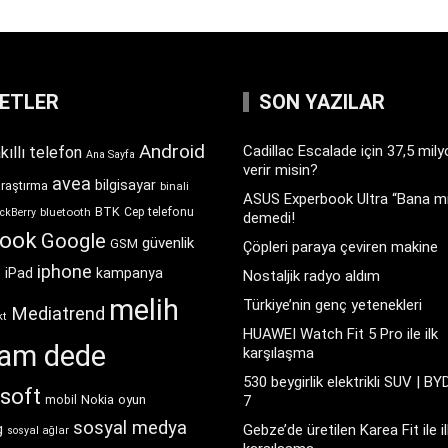
KETLER
SON YAZILAR
Android
Cadillac Escalade için 37,5 mil
kıllı telefon
Ana Sayfa
verir misin?
avea
bilgisayar
araştırma
binali
ASUS Experbook Ultra “Bana mı
BTK
bluetooth
Cep telefonu
ckBerry
demedi!
book
Google
güvenlik
GSM
Çöpleri paraya çeviren makine
iphone
t
iPad
kampanya
Nostaljik radyo aldım
melih
Türkiye’nin genç yetenekleri
Mediatrend
kt
HUAWEI Watch Fit 5 Pro ile ilk
ram dede
karşılaşma
530 beygirlik elektrikli SUV | BY
soft
Nokia
oyun
7
mobil
sosyal medya
g
Gebze’de üretilen Karea Fit ile il
sosyal ağlar