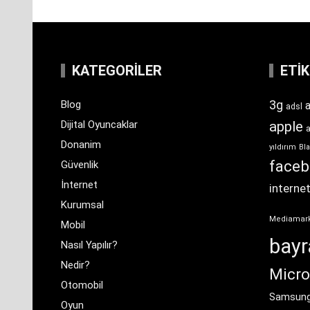
KATEGORILER
ETI
3g
Blog
a
adsl
Dijital Oyuncaklar
apple
Donanim
yıldırım
Bla
face
Güvenlik
İnternet
interne
Kurumsal
Mediamar
Mobil
bay
Nasıl Yapılır?
Nedir?
Micro
Otomobil
Samsun
Oyun