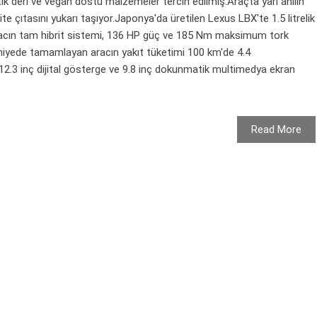
tik deri ve vegan dostu malzemeler tercih edilmiş.Araçta yarı anilin
te çıtasını yukarı taşıyor.Japonya'da üretilen Lexus LBX'te 1.5 litrelik
.Aracın tam hibrit sistemi, 136 HP güç ve 185 Nm maksimum tork
niyede tamamlayan aracın yakıt tüketimi 100 km'de 4.4
12.3 inç dijital gösterge ve 9.8 inç dokunmatik multimedya ekran
Read More