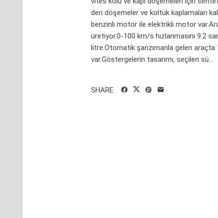
vites kolu ve kapı döşemeleri için sente
deri döşemeler ve koltuk kaplamaları kali
benzinli motor ile elektrikli motor var
üretiyor.0-100 km/s hızlanmasını 9.2 sa
litre.Otomatik şanzımanla gelen araçta 
var.Göstergelerin tasarımı, seçilen sü...
SHARE