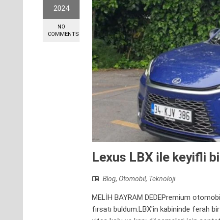
2024
NO
COMMENTS
Lexus LBX ile keyifli b
Blog
,
Otomobil
,
Teknoloji
MELİH BAYRAM DEDEPremium otomobil üre
fırsatı buldum.LBX'in kabininde ferah bi