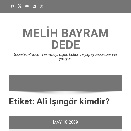
Skip
to
content
MELIH BAYRAM
DEDE
Gazeteci-Yazar. Teknoloji, dijital kültür ve yapay zekâ üzerine
yazıyor.
Etiket:
Ali Işıngör kimdir?
MAY
18
2009