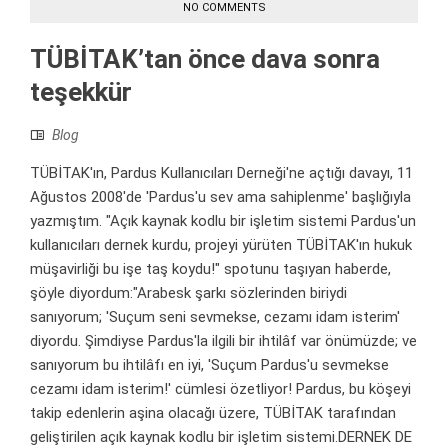
NO COMMENTS
TÜBİTAK’tan önce dava sonra
teşekkür
Blog
TÜBİTAK'ın, Pardus Kullanıcıları Derneği'ne açtığı davayı, 11
Ağustos 2008'de 'Pardus'u sev ama sahiplenme' başlığıyla
yazmıştım. "Açık kaynak kodlu bir işletim sistemi Pardus'un
kullanıcıları dernek kurdu, projeyi yürüten TÜBİTAK'ın hukuk
müşavirliği bu işe taş koydu!" spotunu taşıyan haberde,
şöyle diyordum:"Arabesk şarkı sözlerinden biriydi
sanıyorum; 'Suçum seni sevmekse, cezamı idam isterim'
diyordu. Şimdiyse Pardus'la ilgili bir ihtilâf var önümüzde; ve
sanıyorum bu ihtilâfı en iyi, 'Suçum Pardus'u sevmekse
cezamı idam isterim!' cümlesi özetliyor! Pardus, bu köşeyi
takip edenlerin aşina olacağı üzere, TÜBİTAK tarafından
geliştirilen açık kaynak kodlu bir işletim sistemi.DERNEK DE