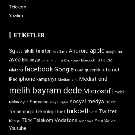
Telekom
Yazılım
ETIKETLER
apple
Android
3g
akıllı telefon
araştırma
adsl
Ana Sayfa
avea
bilgisayar
BTK
bluetooth
Cep
binali yıldırım
BlackBerry
facebook
Google
internet
güvenlik
GSM
telefonu
iphone
Mediatrend
iPad
kampanya
Mediamarkt
melih bayram dede
Microsoft
mobil
sosyal medya
Samsung
tablet
Nokia
oyun
sosyal ağlar
turkcell
Twitter
technologic
teknoloji
ttnet
tvnet
Türk Telekom
Vodafone
Yeni Şafak
türkiye
Windows
Youtube