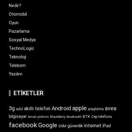
Nedir?
Otomobil
Oyun
Pazarlama
Sosyal Medya
TechnoLogic
Teknoloji
Telekom
Yazılım
ETIKETLER
apple
Android
3g
avea
akıllı telefon
araştırma
adsl
bilgisayar
BTK
bluetooth
Cep telefonu
binali yıldırım
BlackBerry
facebook
Google
internet
güvenlik
iPad
GSM