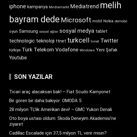
melih
iphone
Mediatrend
kampanya
Mediamarkt
bayram dede
Microsoft
Nokia
mobil
otomobil
sosyal medya
Samsung
tablet
oyun
sosyal ağlar
turkcell
Twitter
technologic
teknoloji
ttnet
tvnet
Türk Telekom
Vodafone
Yeni Şafak
türkiye
Windows
Youtube
SON YAZILAR
Ticari araç alacaksan bak! – Fiat Scudo Kamyonet
Bir gören bir daha bakıyor: OMODA 5
28 milyon TL’lik Amerikan devi! – GMC Yukon Denali
Oto boya ustası oldum: Skoda Deneyim Akademisi’ne
ziyaret
Cadillac Escalade için 37,5 milyon TL verir misin?