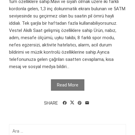
tüm özelliklere sahip.Mavi ve siyah olmak üzere iki farklı
kordonla gelen, 1,3 inç dokunmatik ekranı bulunan ve 5ATM
seviyesinde su geçirmez olan bu saatin pil ömrü hayli
iddialı. Tek şarjla bir haftadan fazla kullanabiliyorsunuz.
Vestel Akıllı Saat gelişmiş özelliklere sahip Ürün, nabız,
adım, mesafe ölçümü, uyku takibi, 8 farklı spor modu,
nefes egzersizi, aktivite hatırlatıcı, alarm, acil durum
bildirimi ve müzik kontrolü özelliklerine sahip.Ayrıca
telefonunuza gelen çağrıları saatten cevaplama, kısa
mesaj ve sosyal medya bildiri...
Read More
SHARE
Arama: