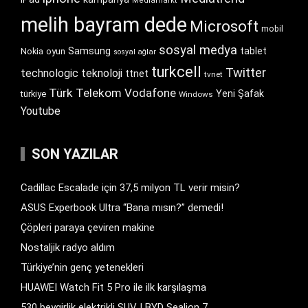
Mediamarkt
melih bayram dede
Microsoft
mobil
sosyal medya
Samsung
tablet
Nokia
oyun
sosyal ağlar
turkcell
Twitter
technologic
teknoloji
ttnet
tvnet
Türk Telekom
Vodafone
Yeni Şafak
türkiye
Windows
Youtube
SON YAZILAR
Cadillac Escalade için 37,5 milyon TL verir misin?
ASUS Experbook Ultra “Bana mısın?” demedi!
Çöpleri paraya çeviren makine
Nostaljik radyo aldım
Türkiye’nin genç yetenekleri
HUAWEI Watch Fit 5 Pro ile ilk karşılaşma
530 beygirlik elektrikli SUV | BYD Sealion 7