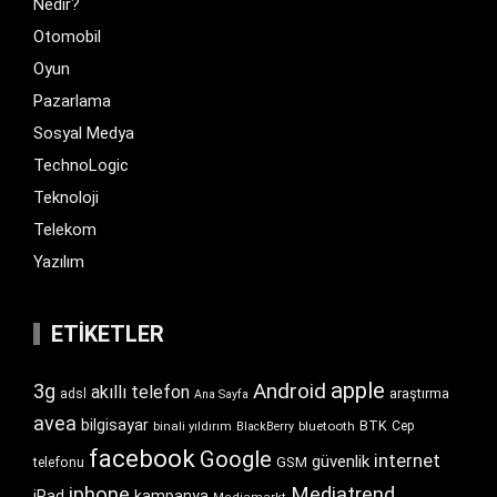
Nedir?
Otomobil
Oyun
Pazarlama
Sosyal Medya
TechnoLogic
Teknoloji
Telekom
Yazılım
ETIKETLER
apple
Android
3g
akıllı telefon
araştırma
adsl
Ana Sayfa
avea
bilgisayar
BTK
bluetooth
Cep
binali yıldırım
BlackBerry
facebook
Google
internet
güvenlik
GSM
telefonu
iphone
Mediatrend
iPad
kampanya