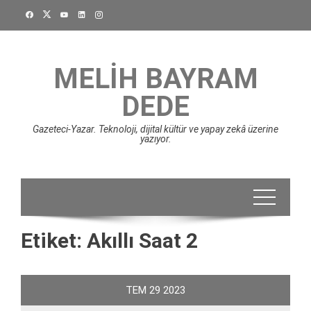
Skip
to
content
MELIH BAYRAM
DEDE
Gazeteci-Yazar. Teknoloji, dijital kültür ve yapay zekâ üzerine
yazıyor.
Etiket:
Akıllı Saat 2
TEM
29
2023