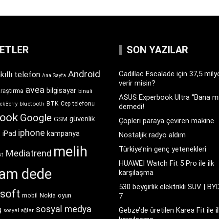
KETLER
SON YAZILAR
Android
Cadillac Escalade için 37,5 mil
kıllı telefon
Ana Sayfa
verir misin?
avea
bilgisayar
araştırma
binali
ASUS Experbook Ultra “Bana mı
BTK
bluetooth
Cep telefonu
ckBerry
demedi!
book
Google
güvenlik
GSM
Çöpleri paraya çeviren makine
iphone
t
iPad
kampanya
Nostaljik radyo aldım
melih
Türkiye’nin genç yetenekleri
Mediatrend
kt
HUAWEI Watch Fit 5 Pro ile ilk
ram dede
karşılaşma
530 beygirlik elektrikli SUV | BY
soft
Nokia
oyun
7
mobil
sosyal medya
g
Gebze’de üretilen Karea Fit ile il
sosyal ağlar