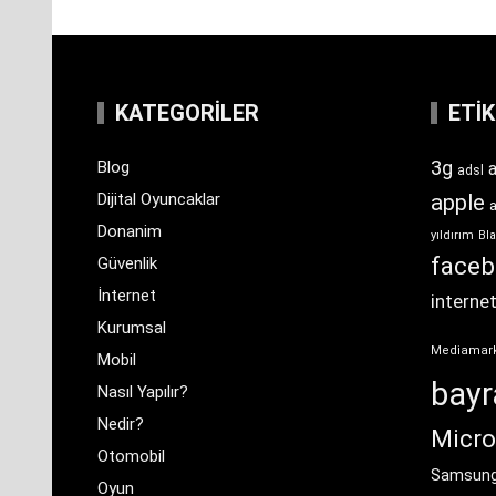
KATEGORILER
ETI
3g
Blog
a
adsl
Dijital Oyuncaklar
apple
Donanim
yıldırım
Bla
face
Güvenlik
İnternet
interne
Kurumsal
Mediamar
Mobil
bay
Nasıl Yapılır?
Nedir?
Micro
Otomobil
Samsun
Oyun