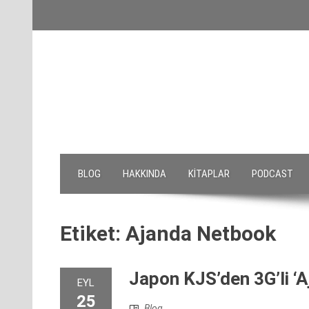
Skip
to
content
BLOG
HAKKINDA
KITAPLAR
PODCAST
Etiket:
Ajanda Netbook
Japon KJS’den 3G’li ‘
EYL
25
Blog