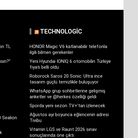
TECHNOLOGIC
yon TL
HONOR Magic V6 katlanabilir telefonla
ilgili bilmen gerekenler
sın?”
Yeni Hyundai IONIQ 6 otomobilin Türkiye
fiyatı belli oldu
Roborock Saros 20 Sonic: Ultra ince
tasarım güçlü temizlikle buluşuyor
WhatsApp grup sohbetlerine gelişmiş
anketler ve @herkes özelliği geldi
Sporda yeni sezon TV+’tan izlenecek
Ağustos ayı boyunca eğlencenin adresi
D Sealion
Tivibu
Vitamin LGS ve Raunt 2026 sınav
k
sonuçlarında öne çıktı