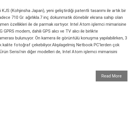
JS (Kohjinsha Japan), yeni geliştirdiği patentli tasarımı ile artık bir
adece 710 Gr. ağırlıkla.7 inç dokunmatik dönebilir ekrana sahip olan
en özellikleri ile de parmak ısırtıyor. Intel Atom işlemci mimarisine
3G GPRS modem, dahili GPS alıcı ve TV alıcı ile birlikte
kamerası bulunuyor. Ön kamera ile görüntülü konuşma yapılabilirken, 3
 kalite fotoğraf çekebiliyor.Alışılagelmiş Netbook PC'lerden çok
Ürün Serisi'nin diğer modelleri de, Intel Atom işlemci mimarisini
Read More