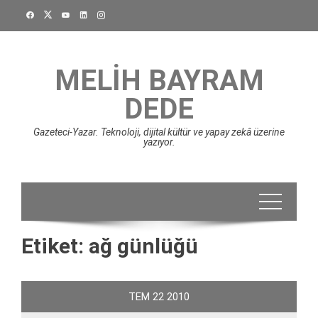
Skip
to
content
MELIH BAYRAM
DEDE
Gazeteci-Yazar. Teknoloji, dijital kültür ve yapay zekâ üzerine
yazıyor.
Etiket:
ağ günlüğü
TEM
22
2010