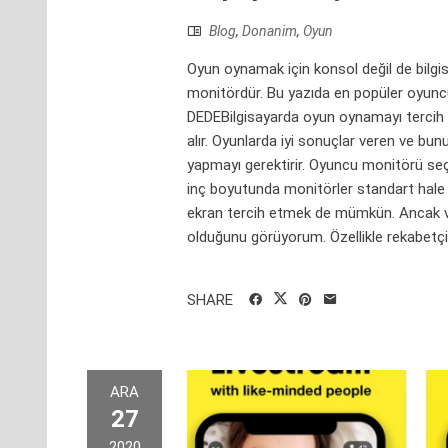
Blog
,
Donanim
,
Oyun
Oyun oynamak için konsol değil de bilgisay
monitördür. Bu yazıda en popüler oyun
DEDEBilgisayarda oyun oynamayı tercih 
alır. Oyunlarda iyi sonuçlar veren ve bun
yapmayı gerektirir. Oyuncu monitörü se
inç boyutunda monitörler standart hale
ekran tercih etmek de mümkün. Ancak ve
olduğunu görüyorum. Özellikle rekabetçi 
SHARE
ARA
27
2020