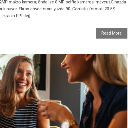
 ve 2MP makro kamera; önde ise 8 MP selfie kamerası mevcut.Cihazda
 bulunuyor. Ekran gövde oranı yüzde 90. Görüntü formatı 20.5:9.
ekranın PPI değ...
Read More