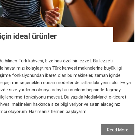
çin ideal ürünler
inen Türk kahvesi, bize has özel bir lezzet. Bu lezzeti
le hayatımızı kolaylaştıran Türk kahvesi makinelerine büyük ilgi
işirme fonksiyonundan ibaret olan bu makineler, zaman içinde
pişirme seçenekleri sunan modeller de raflardaki yerini aldı. Ev ya
inizde size yardımcı olmaya aday bu ürünlerin hepsinde taşmayı
 bilgilendirme fonksiyonu mevcut. Bu yazıda MediaMarkt e-ticaret
esi makineleri hakkında size bilgi veriyor ve satın alacağınız
mcı oluyorum. Hazırsanız hemen başlayalım...
Read More