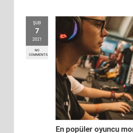
ŞUB
7
2021
NO
COMMENTS
En popüler oyuncu mon