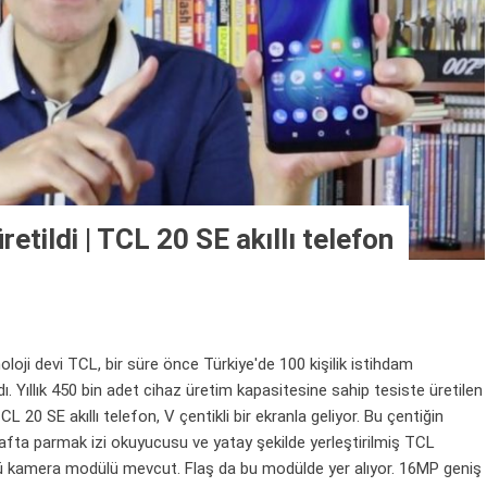
retildi | TCL 20 SE akıllı telefon
i devi TCL, bir süre önce Türkiye'de 100 kişilik istihdam
ı. Yıllık 450 bin adet cihaz üretim kapasitesine sahip tesiste üretilen
L 20 SE akıllı telefon, V çentikli bir ekranla geliyor. Bu çentiğin
rafta parmak izi okuyucusu ve yatay şekilde yerleştirilmiş TCL
ü kamera modülü mevcut. Flaş da bu modülde yer alıyor. 16MP geniş