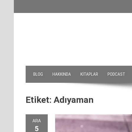
Skip
to
content
BLOG
HAKKINDA
KITAPLAR
PODCAST
Etiket:
Adıyaman
ARA
5