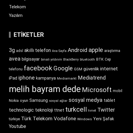
Telekom
Yazılım
ETIKETLER
apple
Android
3g
akıllı telefon
araştırma
adsl
Ana Sayfa
avea
bilgisayar
BTK
bluetooth
Cep
binali yıldırım
BlackBerry
facebook
Google
internet
güvenlik
GSM
telefonu
iphone
Mediatrend
iPad
kampanya
Mediamarkt
melih bayram dede
Microsoft
mobil
sosyal medya
Samsung
tablet
Nokia
oyun
sosyal ağlar
turkcell
Twitter
technologic
teknoloji
ttnet
tvnet
Türk Telekom
Vodafone
Yeni Şafak
türkiye
Windows
Youtube