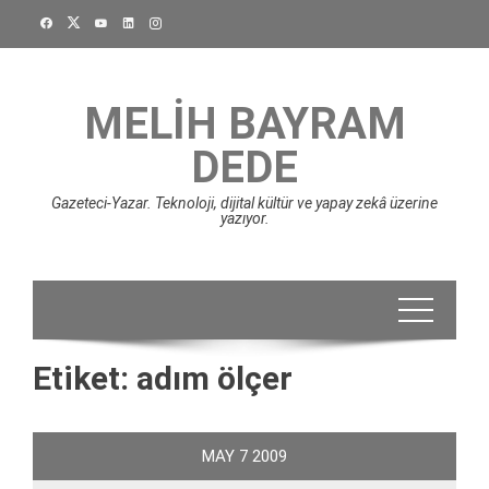
Skip
to
content
MELIH BAYRAM
DEDE
Gazeteci-Yazar. Teknoloji, dijital kültür ve yapay zekâ üzerine
yazıyor.
Etiket:
adım ölçer
MAY
7
2009