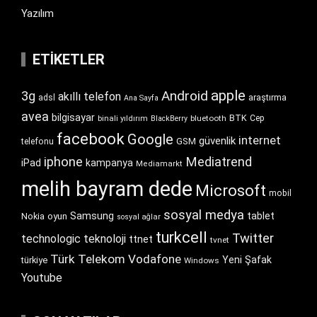
Yazılım
ETIKETLER
apple
Android
3g
akıllı telefon
araştırma
adsl
Ana Sayfa
avea
bilgisayar
BTK
bluetooth
Cep
binali yıldırım
BlackBerry
facebook
Google
internet
güvenlik
GSM
telefonu
iphone
Mediatrend
iPad
kampanya
Mediamarkt
melih bayram dede
Microsoft
mobil
sosyal medya
Samsung
tablet
Nokia
oyun
sosyal ağlar
turkcell
Twitter
technologic
teknoloji
ttnet
tvnet
Türk Telekom
Vodafone
Yeni Şafak
türkiye
Windows
Youtube