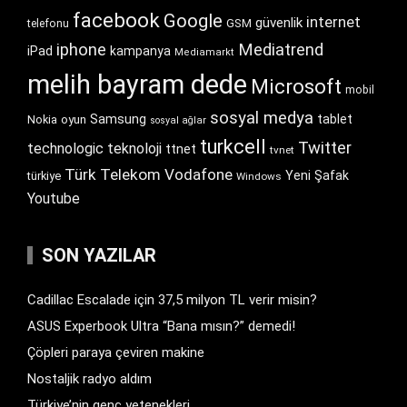
facebook
Google
internet
güvenlik
GSM
telefonu
iphone
Mediatrend
iPad
kampanya
Mediamarkt
melih bayram dede
Microsoft
mobil
sosyal medya
Samsung
tablet
Nokia
oyun
sosyal ağlar
turkcell
Twitter
technologic
teknoloji
ttnet
tvnet
Türk Telekom
Vodafone
Yeni Şafak
türkiye
Windows
Youtube
SON YAZILAR
Cadillac Escalade için 37,5 milyon TL verir misin?
ASUS Experbook Ultra “Bana mısın?” demedi!
Çöpleri paraya çeviren makine
Nostaljik radyo aldım
Türkiye’nin genç yetenekleri