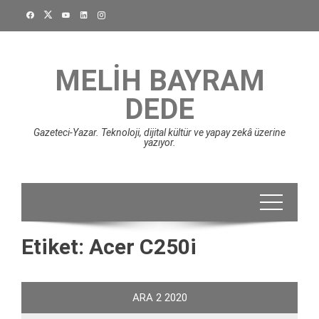
Skip
to
content
MELIH BAYRAM
DEDE
Gazeteci-Yazar. Teknoloji, dijital kültür ve yapay zekâ üzerine
yazıyor.
Etiket:
Acer C250i
ARA
2
2020