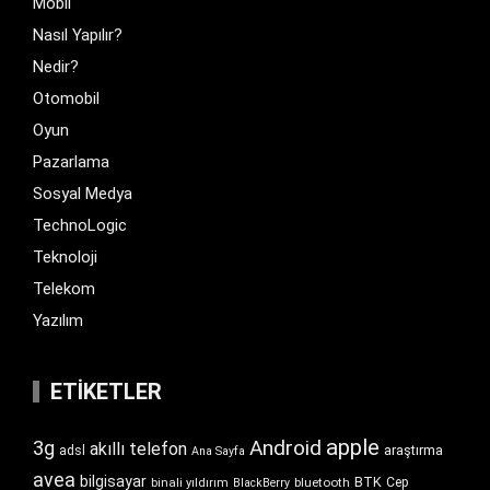
Mobil
Nasıl Yapılır?
Nedir?
Otomobil
Oyun
Pazarlama
Sosyal Medya
TechnoLogic
Teknoloji
Telekom
Yazılım
ETIKETLER
apple
Android
3g
akıllı telefon
araştırma
adsl
Ana Sayfa
avea
bilgisayar
BTK
bluetooth
Cep
binali yıldırım
BlackBerry