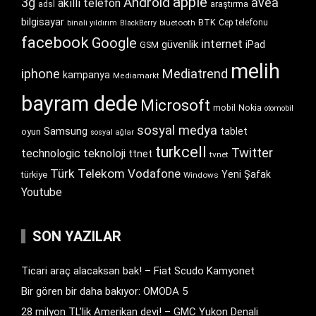
apple
Android
3g
avea
akıllı telefon
araştırma
adsl
bilgisayar
BTK
bluetooth
Cep telefonu
binali yıldırım
BlackBerry
facebook
Google
internet
güvenlik
iPad
GSM
melih
iphone
Mediatrend
kampanya
Mediamarkt
bayram dede
Microsoft
Nokia
mobil
otomobil
sosyal medya
Samsung
tablet
oyun
sosyal ağlar
turkcell
Twitter
technologic
teknoloji
ttnet
tvnet
Türk Telekom
Vodafone
Yeni Şafak
türkiye
Windows
Youtube
SON YAZILAR
Ticari araç alacaksan bak! – Fiat Scudo Kamyonet
Bir gören bir daha bakıyor: OMODA 5
28 milyon TL’lik Amerikan devi! – GMC Yukon Denali