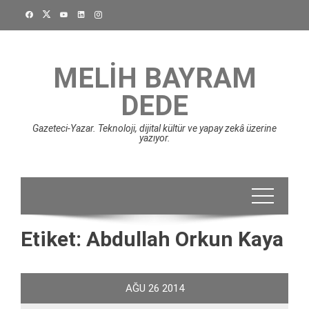
Skip
to
content
MELIH BAYRAM
DEDE
Gazeteci-Yazar. Teknoloji, dijital kültür ve yapay zekâ üzerine
yazıyor.
Etiket:
Abdullah Orkun Kaya
AĞU
26
2014