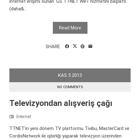
internet erişimi sunan 'GS TTNET WiFi' hizmetini başlattı.
(daha&...
Read More
SHARE
KAS
5
2013
NO COMMENTS
Televizyondan alışveriş çağı
İnternet
TTNET'in yeni dönem TV platformu Tivibu, MasterCard ve
CordisNetwork ile işbirliği yaparak televizyon üzerinden