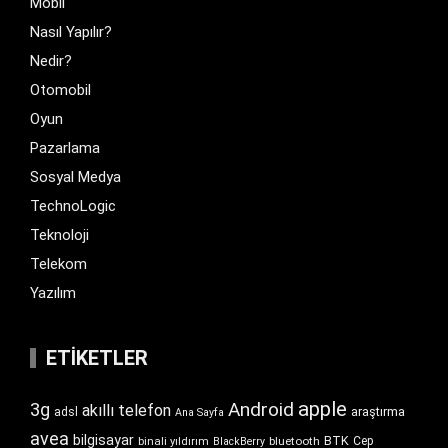
Mobil
Nasıl Yapılır?
Nedir?
Otomobil
Oyun
Pazarlama
Sosyal Medya
TechnoLogic
Teknoloji
Telekom
Yazılım
ETIKETLER
apple
Android
3g
akıllı telefon
araştırma
adsl
Ana Sayfa
avea
bilgisayar
BTK
bluetooth
Cep
binali yıldırım
BlackBerry