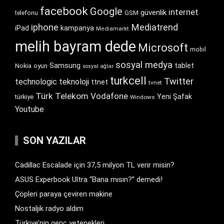
facebook
Google
internet
güvenlik
GSM
telefonu
iphone
Mediatrend
iPad
kampanya
Mediamarkt
melih bayram dede
Microsoft
mobil
sosyal medya
Samsung
tablet
Nokia
oyun
sosyal ağlar
turkcell
Twitter
technologic
teknoloji
ttnet
tvnet
Türk Telekom
Vodafone
Yeni Şafak
türkiye
Windows
Youtube
SON YAZILAR
Cadillac Escalade için 37,5 milyon TL verir misin?
ASUS Experbook Ultra “Bana mısın?” demedi!
Çöpleri paraya çeviren makine
Nostaljik radyo aldım
Türkiye’nin genç yetenekleri