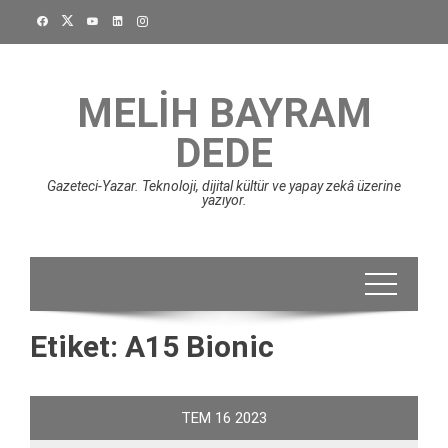
Skip
to
content
MELIH BAYRAM
DEDE
Gazeteci-Yazar. Teknoloji, dijital kültür ve yapay zekâ üzerine
yazıyor.
Etiket:
A15 Bionic
TEM
16
2023