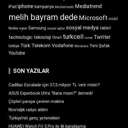
iphone
Mediatrend
iPad
kampanya
Mediamarkt
melih bayram dede
Microsoft
mobil
sosyal medya
Samsung
tablet
Nokia
oyun
sosyal ağlar
turkcell
Twitter
technologic
teknoloji
ttnet
tvnet
Türk Telekom
Vodafone
Yeni Şafak
türkiye
Windows
Youtube
SON YAZILAR
Cadillac Escalade için 37,5 milyon TL verir misin?
ASUS Experbook Ultra “Bana mısın?” demedi!
Çöpleri paraya çeviren makine
Nostaljik radyo aldım
Türkiye’nin genç yetenekleri
HUAWEI Watch Fit 5 Pro ile ilk karşılaşma