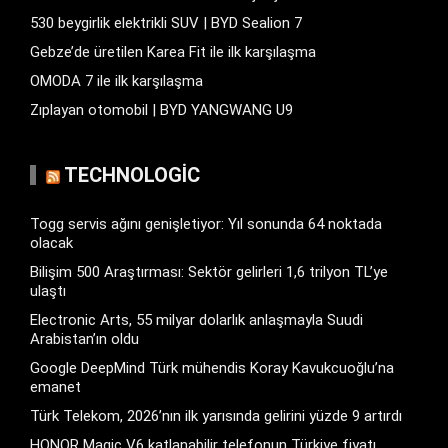
530 beygirlik elektrikli SUV | BYD Sealion 7
Gebze’de üretilen Karea Fit ile ilk karşılaşma
OMODA 7 ile ilk karşılaşma
Zıplayan otomobil | BYD YANGWANG U9
TECHNOLOGIC
Togg servis ağını genişletiyor: Yıl sonunda 64 noktada
olacak
Bilişim 500 Araştırması: Sektör gelirleri 1,6 trilyon TL’ye
ulaştı
Electronic Arts, 55 milyar dolarlık anlaşmayla Suudi
Arabistan’ın oldu
Google DeepMind Türk mühendis Koray Kavukcuoğlu’na
emanet
Türk Telekom, 2026’nın ilk yarısında gelirini yüzde 9 artırdı
HONOR Magic V6 katlanabilir telefonun Türkiye fiyatı