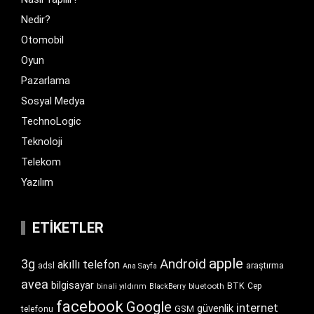
Nedir?
Otomobil
Oyun
Pazarlama
Sosyal Medya
TechnoLogic
Teknoloji
Telekom
Yazılım
ETIKETLER
apple
Android
3g
akıllı telefon
araştırma
adsl
Ana Sayfa
avea
bilgisayar
BTK
bluetooth
Cep
binali yıldırım
BlackBerry
facebook
Google
internet
güvenlik
GSM
telefonu