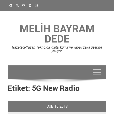
Skip
to
content
MELIH BAYRAM
DEDE
Gazeteci-Yazar. Teknoloji, dijital kültür ve yapay zekâ üzerine
yazıyor.
Etiket:
5G New Radio
ŞUB
10
2018