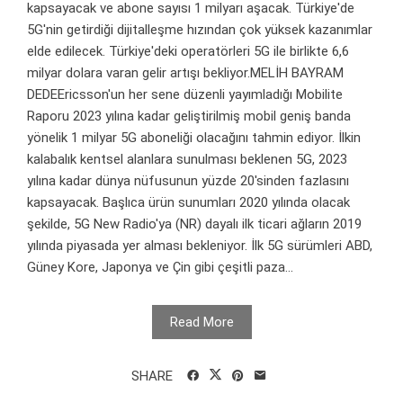
kapsayacak ve abone sayısı 1 milyarı aşacak. Türkiye'de
5G'nin getirdiği dijitalleşme hızından çok yüksek kazanımlar
elde edilecek. Türkiye'deki operatörleri 5G ile birlikte 6,6
milyar dolara varan gelir artışı bekliyor.MELİH BAYRAM
DEDEEricsson'un her sene düzenli yayımladığı Mobilite
Raporu 2023 yılına kadar geliştirilmiş mobil geniş banda
yönelik 1 milyar 5G aboneliği olacağını tahmin ediyor. İlkin
kalabalık kentsel alanlara sunulması beklenen 5G, 2023
yılına kadar dünya nüfusunun yüzde 20'sinden fazlasını
kapsayacak. Başlıca ürün sunumları 2020 yılında olacak
şekilde, 5G New Radio'ya (NR) dayalı ilk ticari ağların 2019
yılında piyasada yer alması bekleniyor. İlk 5G sürümleri ABD,
Güney Kore, Japonya ve Çin gibi çeşitli paza...
Read More
SHARE