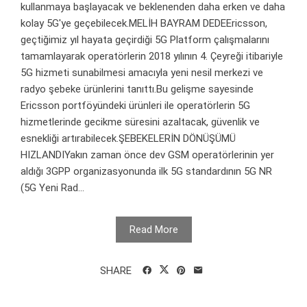
kullanmaya başlayacak ve beklenenden daha erken ve daha
kolay 5G'ye geçebilecek.MELİH BAYRAM DEDEEricsson,
geçtiğimiz yıl hayata geçirdiği 5G Platform çalışmalarını
tamamlayarak operatörlerin 2018 yılının 4. Çeyreği itibariyle
5G hizmeti sunabilmesi amacıyla yeni nesil merkezi ve
radyo şebeke ürünlerini tanıttı.Bu gelişme sayesinde
Ericsson portföyündeki ürünleri ile operatörlerin 5G
hizmetlerinde gecikme süresini azaltacak, güvenlik ve
esnekliği artırabilecek.ŞEBEKELERİN DÖNÜŞÜMÜ
HIZLANDIYakın zaman önce dev GSM operatörlerinin yer
aldığı 3GPP organizasyonunda ilk 5G standardının 5G NR
(5G Yeni Rad...
Read More
SHARE