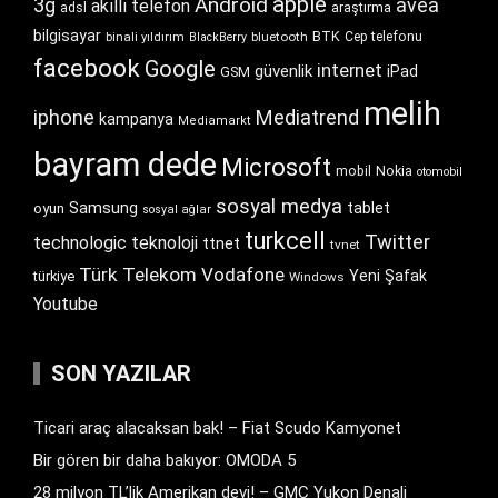
apple
Android
3g
avea
akıllı telefon
araştırma
adsl
bilgisayar
BTK
bluetooth
Cep telefonu
binali yıldırım
BlackBerry
facebook
Google
internet
güvenlik
iPad
GSM
melih
iphone
Mediatrend
kampanya
Mediamarkt
bayram dede
Microsoft
Nokia
mobil
otomobil
sosyal medya
Samsung
tablet
oyun
sosyal ağlar
turkcell
Twitter
technologic
teknoloji
ttnet
tvnet
Türk Telekom
Vodafone
Yeni Şafak
türkiye
Windows
Youtube
SON YAZILAR
Ticari araç alacaksan bak! – Fiat Scudo Kamyonet
Bir gören bir daha bakıyor: OMODA 5
28 milyon TL’lik Amerikan devi! – GMC Yukon Denali