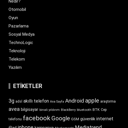
Nedir?
Otomobil
Oyun
Pazarlama
Sosyal Medya
TechnoLogic
Teknoloji
Telekom
Yazılım
ETIKETLER
apple
Android
3g
akıllı telefon
araştırma
adsl
Ana Sayfa
avea
bilgisayar
BTK
bluetooth
Cep
binali yıldırım
BlackBerry
facebook
Google
internet
güvenlik
GSM
telefonu
iphone
Mediatrend
iPad
kampanya