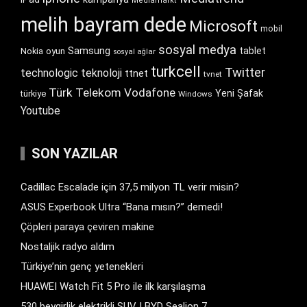
Mediamarkt
melih bayram dede
Microsoft
mobil
sosyal medya
Samsung
tablet
Nokia
oyun
sosyal ağlar
turkcell
Twitter
technologic
teknoloji
ttnet
tvnet
Türk Telekom
Vodafone
Yeni Şafak
türkiye
Windows
Youtube
SON YAZILAR
Cadillac Escalade için 37,5 milyon TL verir misin?
ASUS Experbook Ultra “Bana mısın?” demedi!
Çöpleri paraya çeviren makine
Nostaljik radyo aldım
Türkiye’nin genç yetenekleri
HUAWEI Watch Fit 5 Pro ile ilk karşılaşma
530 beygirlik elektrikli SUV | BYD Sealion 7