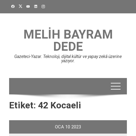
Skip
to
content
MELIH BAYRAM
DEDE
Gazeteci-Yazar. Teknoloji, dijital kültür ve yapay zekâ üzerine
yazıyor.
Etiket:
42 Kocaeli
OCA
10
2023