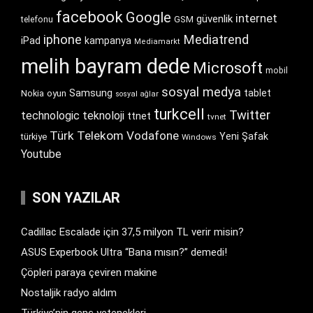
facebook
Google
internet
güvenlik
GSM
telefonu
iphone
Mediatrend
iPad
kampanya
Mediamarkt
melih bayram dede
Microsoft
mobil
sosyal medya
Samsung
tablet
Nokia
oyun
sosyal ağlar
turkcell
Twitter
technologic
teknoloji
ttnet
tvnet
Türk Telekom
Vodafone
Yeni Şafak
türkiye
Windows
Youtube
SON YAZILAR
Cadillac Escalade için 37,5 milyon TL verir misin?
ASUS Experbook Ultra “Bana mısın?” demedi!
Çöpleri paraya çeviren makine
Nostaljik radyo aldım
Türkiye’nin genç yetenekleri