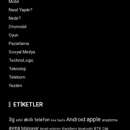
Mobil
Nasıl Yapılır?
Nedir?
Otomobil
Oyun
Pazarlama
Sosyal Medya
TechnoLogic
Teknoloji
Telekom
Yazılım
ETIKETLER
apple
Android
3g
akıllı telefon
araştırma
adsl
Ana Sayfa
avea
bilgisayar
BTK
bluetooth
Cep
binali yıldırım
BlackBerry