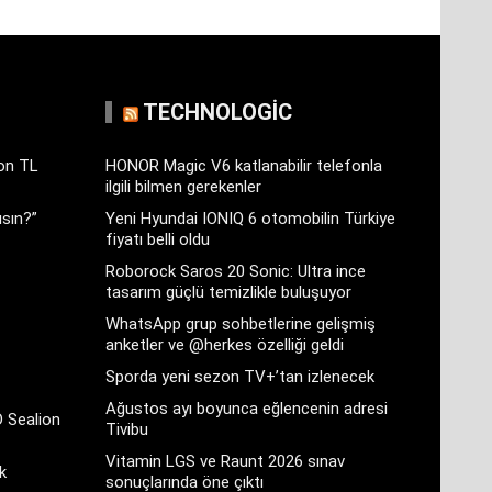
TECHNOLOGIC
yon TL
HONOR Magic V6 katlanabilir telefonla
ilgili bilmen gerekenler
sın?”
Yeni Hyundai IONIQ 6 otomobilin Türkiye
fiyatı belli oldu
Roborock Saros 20 Sonic: Ultra ince
tasarım güçlü temizlikle buluşuyor
WhatsApp grup sohbetlerine gelişmiş
anketler ve @herkes özelliği geldi
Sporda yeni sezon TV+’tan izlenecek
Ağustos ayı boyunca eğlencenin adresi
D Sealion
Tivibu
Vitamin LGS ve Raunt 2026 sınav
k
sonuçlarında öne çıktı