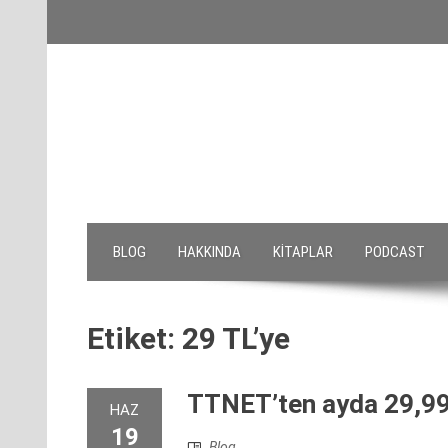
Skip
to
content
BLOG
HAKKINDA
KITAPLAR
PODCAST
Etiket:
29 TL’ye
TTNET’ten ayda 29,99
HAZ
19
Blog