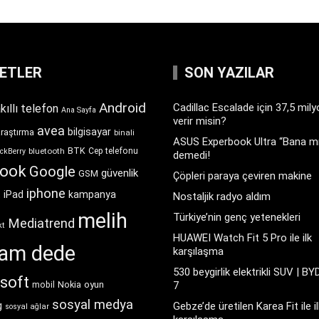
KETLER
SON YAZILAR
Android
Cadillac Escalade için 37,5 mil
kıllı telefon
Ana Sayfa
verir misin?
avea
bilgisayar
araştırma
binali
ASUS Experbook Ultra “Bana mı
BTK
bluetooth
Cep telefonu
ckBerry
demedi!
book
Google
güvenlik
GSM
Çöpleri paraya çeviren makine
iphone
t
iPad
kampanya
Nostaljik radyo aldım
melih
Türkiye’nin genç yetenekleri
Mediatrend
kt
HUAWEI Watch Fit 5 Pro ile ilk
ram dede
karşılaşma
530 beygirlik elektrikli SUV | BY
soft
Nokia
oyun
7
mobil
sosyal medya
g
Gebze’de üretilen Karea Fit ile il
sosyal ağlar