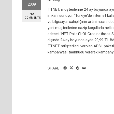
2009
TTNET, müşterilerine 24 ay boyunca ay
NO
imkanı sunuyor. 'Türkiye'de internet kul
COMMENTS
ve bilgisayar sahipliğinin artırılmasın
yeni müşterilerine cazip koşullarla net
edecek 'NET Paket'li Ol, Crea netbook 
dışında 24 ay boyunca ayda 29,99 TL öd
TTNET müşterileri, varolan ADSL paketle
kampanyası taahhüdü vererek kampanyada
SHARE