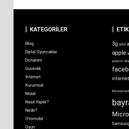
KATEGORILER
ETI
3g
Blog
a
adsl
Dijital Oyuncaklar
apple
Donanim
yıldırım
Bla
face
Güvenlik
İnternet
interne
Kurumsal
Mediamar
Mobil
bay
Nasıl Yapılır?
Nedir?
Micro
Otomobil
Samsun
Oyun