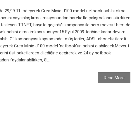
da 29,99 TL ödeyerek Crea Minic J100 model netbook sahibi olma
lanımını yaygınlaştırma' misyonundan hareketle çalışmalarını sürdüren
ı destekleyen TTNET, hayata geçirdiği kampanya ile hem mevcut hem de
book sahibi olma imkanı sunuyor.15 Eylül 2009 tarihine kadar devam
Sahibi Ol' kampanyası kapsamında müşteriler, ADSL abonelik ücreti
eyerek Crea Minic J100 model 'netbook'un sahibi olabilecek.Mevcut
rini üst paketlerden dilediğine geçirerek ve 24 ay netbook
n faydalanabilirken, 8L...
Read More