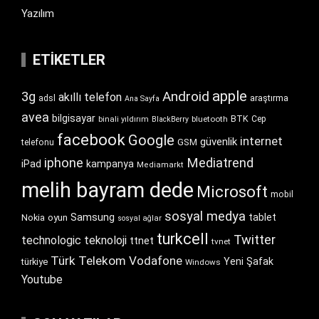
Yazılım
ETIKETLER
apple
Android
3g
akıllı telefon
araştırma
adsl
Ana Sayfa
avea
bilgisayar
BTK
bluetooth
Cep
binali yıldırım
BlackBerry
facebook
Google
internet
güvenlik
GSM
telefonu
iphone
Mediatrend
iPad
kampanya
Mediamarkt
melih bayram dede
Microsoft
mobil
sosyal medya
Samsung
tablet
Nokia
oyun
sosyal ağlar
turkcell
Twitter
technologic
teknoloji
ttnet
tvnet
Türk Telekom
Vodafone
Yeni Şafak
türkiye
Windows
Youtube