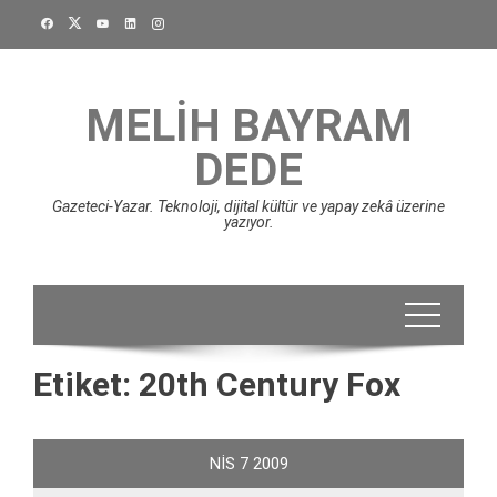
Skip
to
content
MELIH BAYRAM
DEDE
Gazeteci-Yazar. Teknoloji, dijital kültür ve yapay zekâ üzerine
yazıyor.
Etiket:
20th Century Fox
NIS
7
2009