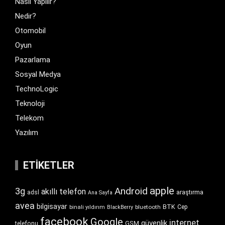
Nasıl Yapılır?
Nedir?
Otomobil
Oyun
Pazarlama
Sosyal Medya
TechnoLogic
Teknoloji
Telekom
Yazılım
ETIKETLER
apple
Android
3g
akıllı telefon
araştırma
adsl
Ana Sayfa
avea
bilgisayar
BTK
bluetooth
Cep
binali yıldırım
BlackBerry
facebook
Google
internet
güvenlik
GSM
telefonu