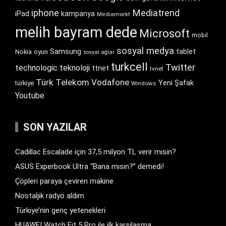
iphone
Mediatrend
iPad
kampanya
Mediamarkt
melih bayram dede
Microsoft
mobil
sosyal medya
Samsung
tablet
Nokia
oyun
sosyal ağlar
turkcell
Twitter
technologic
teknoloji
ttnet
tvnet
Türk Telekom
Vodafone
Yeni Şafak
türkiye
Windows
Youtube
SON YAZILAR
Cadillac Escalade için 37,5 milyon TL verir misin?
ASUS Experbook Ultra “Bana mısın?” demedi!
Çöpleri paraya çeviren makine
Nostaljik radyo aldım
Türkiye’nin genç yetenekleri
HUAWEI Watch Fit 5 Pro ile ilk karşılaşma