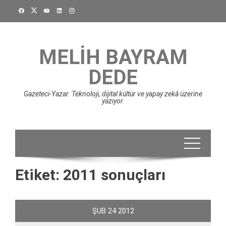
Skip
to
content
MELIH BAYRAM
DEDE
Gazeteci-Yazar. Teknoloji, dijital kültür ve yapay zekâ üzerine
yazıyor.
Etiket:
2011 sonuçları
ŞUB
24
2012