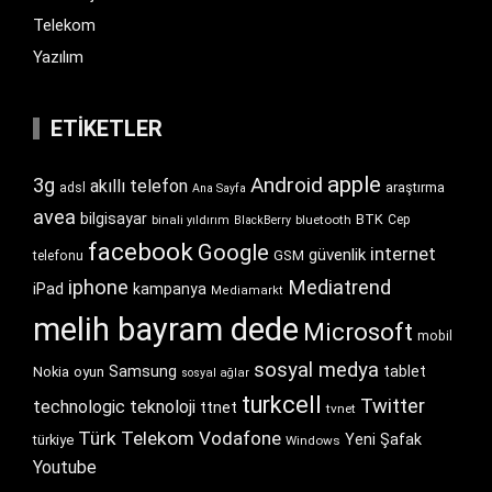
Telekom
Yazılım
ETIKETLER
apple
Android
3g
akıllı telefon
araştırma
adsl
Ana Sayfa
avea
bilgisayar
BTK
bluetooth
Cep
binali yıldırım
BlackBerry
facebook
Google
internet
güvenlik
GSM
telefonu
iphone
Mediatrend
iPad
kampanya
Mediamarkt
melih bayram dede
Microsoft
mobil
sosyal medya
Samsung
tablet
Nokia
oyun
sosyal ağlar
turkcell
Twitter
technologic
teknoloji
ttnet
tvnet
Türk Telekom
Vodafone
Yeni Şafak
türkiye
Windows
Youtube