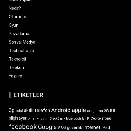
Nedir?
Otomobil
Oyun
Pazarlama
Sosyal Medya
TechnoLogic
Teknoloji
Telekom
Yazılım
ETIKETLER
apple
Android
3g
avea
akıllı telefon
araştırma
adsl
bilgisayar
BTK
bluetooth
Cep telefonu
binali yıldırım
BlackBerry
facebook
Google
internet
güvenlik
iPad
GSM