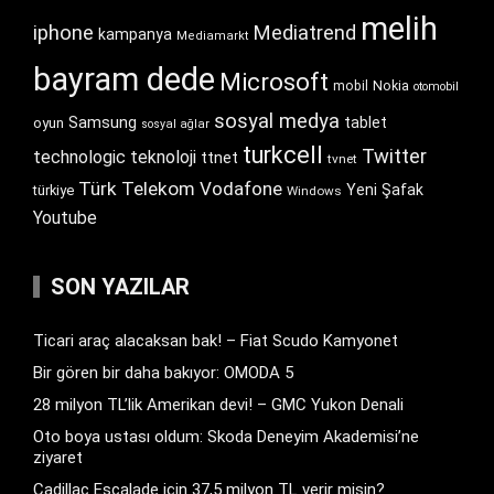
melih
iphone
Mediatrend
kampanya
Mediamarkt
bayram dede
Microsoft
Nokia
mobil
otomobil
sosyal medya
Samsung
tablet
oyun
sosyal ağlar
turkcell
Twitter
technologic
teknoloji
ttnet
tvnet
Türk Telekom
Vodafone
Yeni Şafak
türkiye
Windows
Youtube
SON YAZILAR
Ticari araç alacaksan bak! – Fiat Scudo Kamyonet
Bir gören bir daha bakıyor: OMODA 5
28 milyon TL’lik Amerikan devi! – GMC Yukon Denali
Oto boya ustası oldum: Skoda Deneyim Akademisi’ne
ziyaret
Cadillac Escalade için 37,5 milyon TL verir misin?