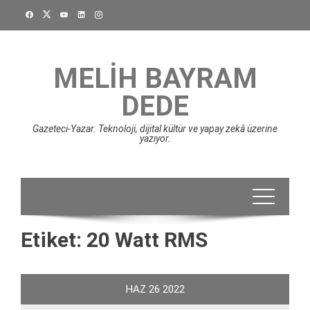
Skip
to
content
MELIH BAYRAM
DEDE
Gazeteci-Yazar. Teknoloji, dijital kültür ve yapay zekâ üzerine
yazıyor.
Etiket:
20 Watt RMS
HAZ
26
2022