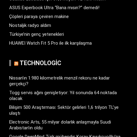
ASUS Experbook Ultra “Bana mısın?” demedi!
Çöpleri paraya çeviren makine
Nostaljik radyo aldım
Türkiye’nin genç yetenekleri
HUAWEI Watch Fit 5 Pro ile ilk karşılaşma
TECHNOLOGIC
Nissan’ın 1.980 kilometrelik menzil rekoru ne kadar
gerçekçi?
Togg servis ağını genişletiyor: Yıl sonunda 64 noktada
olacak
Bilişim 500 Araştırması: Sektör gelirleri 1,6 trilyon TL’ye
ulaştı
Electronic Arts, 55 milyar dolarlık anlaşmayla Suudi
Arabistan’ın oldu
Google DeepMind Türk mühendis Koray Kavukcuoğlu’na