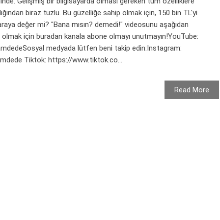
nde. Gelişmiş bir bilgisayarda olması gereken tüm özelliklere
ığından biraz tuzlu. Bu güzelliğe sahip olmak için, 150 bin TL'yi
araya değer mi? "Bana mısın? demedi!" videosunu aşağıdan
dar olmak için buradan kanala abone olmayı unutmayın!YouTube:
mdedeSosyal medyada lütfen beni takip edin:Instagram:
dede Tiktok: https://www.tiktok.co...
Read More