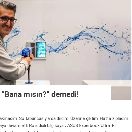
 “Bana mısın?” demedi!
dım. Su tabancasıyla saldırdım. Üzerine çıktım. Hatta zıpladım.
a devam etti.Bu iddialı bilgisayar; ASUS Experbook Ultra. Bir