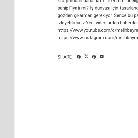
kilogramdan daha hafif. 10.9 mm inceliği
sahip.Fiyatı mı? İş dünyası için tasarland
gözden çıkarman gerekiyor. Sence bu p
izleyebilirsiniz:Yeni videolardan haber
https://www.youtube.com/c/melihbayra
https://www.instagram.com/melihbayram
SHARE