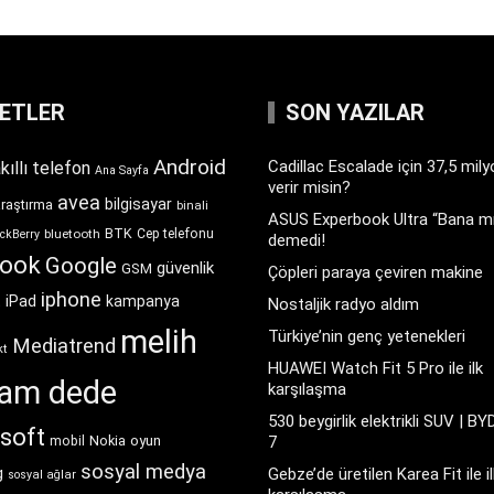
KETLER
SON YAZILAR
Android
Cadillac Escalade için 37,5 mil
kıllı telefon
Ana Sayfa
verir misin?
avea
bilgisayar
araştırma
binali
ASUS Experbook Ultra “Bana mı
BTK
bluetooth
Cep telefonu
ckBerry
demedi!
book
Google
güvenlik
GSM
Çöpleri paraya çeviren makine
iphone
t
iPad
kampanya
Nostaljik radyo aldım
melih
Türkiye’nin genç yetenekleri
Mediatrend
kt
HUAWEI Watch Fit 5 Pro ile ilk
ram dede
karşılaşma
530 beygirlik elektrikli SUV | BY
soft
Nokia
oyun
7
mobil
sosyal medya
g
Gebze’de üretilen Karea Fit ile il
sosyal ağlar