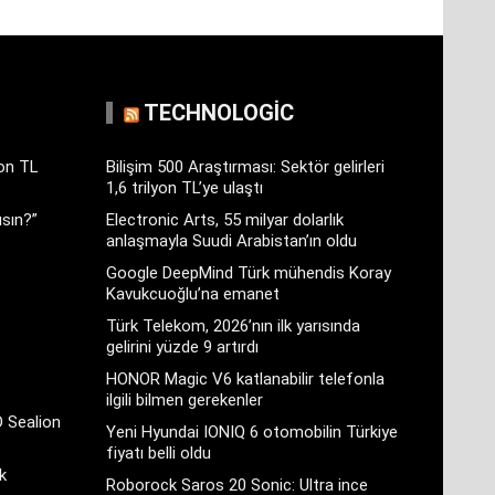
TECHNOLOGIC
yon TL
Bilişim 500 Araştırması: Sektör gelirleri
1,6 trilyon TL’ye ulaştı
sın?”
Electronic Arts, 55 milyar dolarlık
anlaşmayla Suudi Arabistan’ın oldu
Google DeepMind Türk mühendis Koray
Kavukcuoğlu’na emanet
Türk Telekom, 2026’nın ilk yarısında
gelirini yüzde 9 artırdı
HONOR Magic V6 katlanabilir telefonla
ilgili bilmen gerekenler
D Sealion
Yeni Hyundai IONIQ 6 otomobilin Türkiye
fiyatı belli oldu
k
Roborock Saros 20 Sonic: Ultra ince