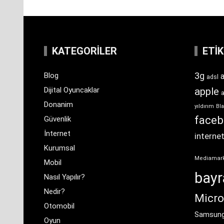
KATEGORILER
ETI
3g
Blog
a
adsl
Dijital Oyuncaklar
apple
Donanim
yıldırım
Bla
face
Güvenlik
İnternet
interne
Kurumsal
Mediamar
Mobil
bay
Nasıl Yapılır?
Nedir?
Micro
Otomobil
Samsun
Oyun