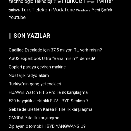
turkcell
Twitter
technologic
teknoloji
ttnet
tvnet
Türk Telekom
Vodafone
Yeni Şafak
türkiye
Windows
Youtube
SON YAZILAR
Cadillac Escalade için 37,5 milyon TL verir misin?
ASUS Experbook Ultra “Bana mısın?” demedi!
Çöpleri paraya çeviren makine
Nostaljik radyo aldım
Türkiye’nin genç yetenekleri
HUAWEI Watch Fit 5 Pro ile ilk karşılaşma
530 beygirlik elektrikli SUV | BYD Sealion 7
Gebze’de üretilen Karea Fit ile ilk karşılaşma
OMODA 7 ile ilk karşılaşma
Zıplayan otomobil | BYD YANGWANG U9