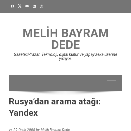
Skip
to
content
MELIH BAYRAM
DEDE
Gazeteci-Yazar. Teknoloji, dijital kültür ve yapay zekâ üzerine
yazıyor.
Rusya’dan arama atağı:
Yandex
29 Ocak 2008
by
Melih Bayram Dede