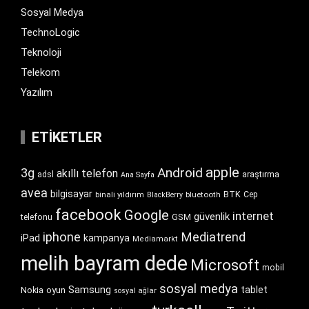
Sosyal Medya
TechnoLogic
Teknoloji
Telekom
Yazılım
ETIKETLER
apple
Android
3g
akıllı telefon
araştırma
adsl
Ana Sayfa
avea
bilgisayar
BTK
bluetooth
Cep
binali yıldırım
BlackBerry
facebook
Google
internet
güvenlik
GSM
telefonu
iphone
Mediatrend
iPad
kampanya
Mediamarkt
melih bayram dede
Microsoft
mobil
sosyal medya
Samsung
tablet
Nokia
oyun
sosyal ağlar