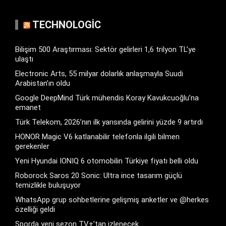
TECHNOLOGIC
Bilişim 500 Araştırması: Sektör gelirleri 1,6 trilyon TL’ye
ulaştı
Electronic Arts, 55 milyar dolarlık anlaşmayla Suudi
Arabistan’ın oldu
Google DeepMind Türk mühendis Koray Kavukcuoğlu’na
emanet
Türk Telekom, 2026’nın ilk yarısında gelirini yüzde 9 artırdı
HONOR Magic V6 katlanabilir telefonla ilgili bilmen
gerekenler
Yeni Hyundai IONIQ 6 otomobilin Türkiye fiyatı belli oldu
Roborock Saros 20 Sonic: Ultra ince tasarım güçlü
temizlikle buluşuyor
WhatsApp grup sohbetlerine gelişmiş anketler ve @herkes
özelliği geldi
Sporda yeni sezon TV+’tan izlenecek