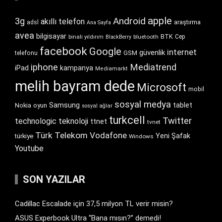
apple
Android
3g
akıllı telefon
araştırma
adsl
Ana Sayfa
avea
bilgisayar
BTK
bluetooth
Cep
binali yıldırım
BlackBerry
facebook
Google
internet
güvenlik
GSM
telefonu
iphone
Mediatrend
iPad
kampanya
Mediamarkt
melih bayram dede
Microsoft
mobil
sosyal medya
Samsung
tablet
Nokia
oyun
sosyal ağlar
turkcell
Twitter
technologic
teknoloji
ttnet
tvnet
Türk Telekom
Vodafone
Yeni Şafak
türkiye
Windows
Youtube
SON YAZILAR
Cadillac Escalade için 37,5 milyon TL verir misin?
ASUS Experbook Ultra “Bana mısın?” demedi!