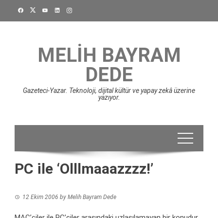
Skip
to
content
MELIH BAYRAM
DEDE
Gazeteci-Yazar. Teknoloji, dijital kültür ve yapay zekâ üzerine
yazıyor.
PC ile ‘Olllmaaazzzz!’
12 Ekim 2006
by
Melih Bayram Dede
MAC’çiler ile PC’ciler arasındaki uzlaşılamayan bir konudur.