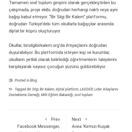
Tamamen sivil toplum girişimi olarak gerçekleştirilen bu
çalışmada, proje ekibi, doğrudan herhangi nakti veya ayni
bağışı kabul etmiyor. “Bir Silgi Bir Kalem” platformu,
doğrudan Türkiye’deki tüm okullarla bağışçılar arasında
dijital bir köprü oluşturuyor.
Okullar, birsilgibirkalem.org’da ihtiyaçlarını doğrudan
duyurabiliyor. Bu platformda isteyen kişi ve kurumlar,
okulların yetkili olarak belirlediği öğretmenlerin taleplerini
karşılayarak sayısız çocuğun yüzünü güldürebiliyor.
Posted in
Blog
Tagged
Bir Silgi Bir Kalem
,
dijital platform
,
LADDER
,
Lider Adaylarını
Destekleme Derneği
,
Milli Eğitim Bakanlığı
,
sivil toplum
Prev
Next
Facebook Messenger,
Avea ‘Kırmızı Kuşak