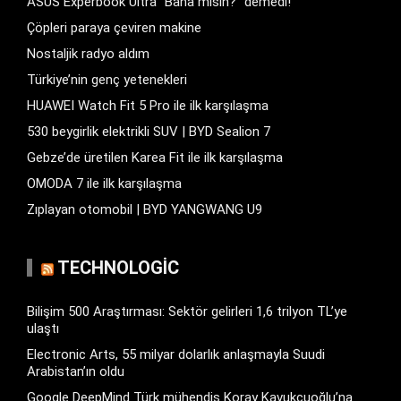
ASUS Experbook Ultra “Bana mısın?” demedi!
Çöpleri paraya çeviren makine
Nostaljik radyo aldım
Türkiye’nin genç yetenekleri
HUAWEI Watch Fit 5 Pro ile ilk karşılaşma
530 beygirlik elektrikli SUV | BYD Sealion 7
Gebze’de üretilen Karea Fit ile ilk karşılaşma
OMODA 7 ile ilk karşılaşma
Zıplayan otomobil | BYD YANGWANG U9
TECHNOLOGIC
Bilişim 500 Araştırması: Sektör gelirleri 1,6 trilyon TL’ye
ulaştı
Electronic Arts, 55 milyar dolarlık anlaşmayla Suudi
Arabistan’ın oldu
Google DeepMind Türk mühendis Koray Kavukcuoğlu’na