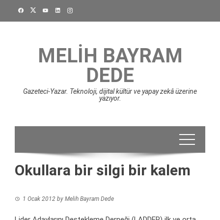
Skip
to
content
MELIH BAYRAM
DEDE
Gazeteci-Yazar. Teknoloji, dijital kültür ve yapay zekâ üzerine
yazıyor.
Okullara bir silgi bir kalem
1 Ocak 2012
by
Melih Bayram Dede
Lider Adaylarını Destekleme Derneği (LADDER) ilk ve orta