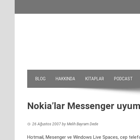
Skip
to
content
BLOG
HAKKINDA
KITAPLAR
PODCAST
Nokia’lar Messenger uyum
26 Ağustos 2007
by
Melih Bayram Dede
Hotmail, Mesenger ve Windows Live Spaces, cep telefon