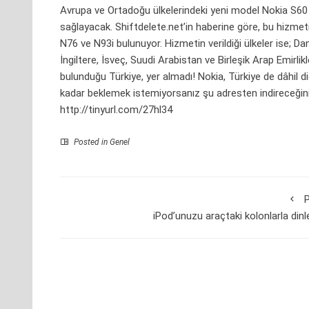
Avrupa ve Ortadoğu ülkelerindeki yeni model Nokia S60 s
sağlayacak. Shiftdelete.net’in haberine göre, bu hizmet
N76 ve N93i bulunuyor. Hizmetin verildiği ülkeler ise; D
İngiltere, İsveç, Suudi Arabistan ve Birleşik Arap Emirli
bulunduğu Türkiye, yer almadı! Nokia, Türkiye de dâhil di
kadar beklemek istemiyorsanız şu adresten indireceğini
http://tinyurl.com/27hl34
Posted in Genel
P
iPod’unuzu araçtaki kolonlarla dinl