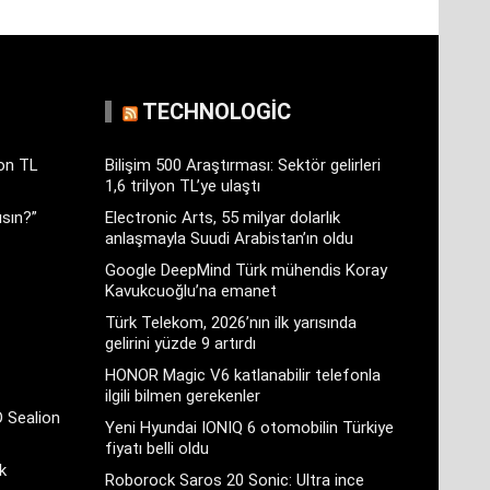
TECHNOLOGIC
yon TL
Bilişim 500 Araştırması: Sektör gelirleri
1,6 trilyon TL’ye ulaştı
sın?”
Electronic Arts, 55 milyar dolarlık
anlaşmayla Suudi Arabistan’ın oldu
Google DeepMind Türk mühendis Koray
Kavukcuoğlu’na emanet
Türk Telekom, 2026’nın ilk yarısında
gelirini yüzde 9 artırdı
HONOR Magic V6 katlanabilir telefonla
ilgili bilmen gerekenler
D Sealion
Yeni Hyundai IONIQ 6 otomobilin Türkiye
fiyatı belli oldu
k
Roborock Saros 20 Sonic: Ultra ince