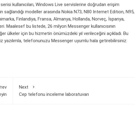
erisi kullanıcıları, Windows Live servislerine doğrudan erişim
in sağlandığı modeller arasında Nokia N73, N80 Internet Edition, N95,
animarka, Finlandiya, Fransa, Almanya, Hollanda, Norveç, İspanya,
kleri. Maalesef bu listede, 26 milyon Messenger kullanıcısının
ğer ülkeler için bu hizmetin önümüzdeki yıl verileceğini açıkladı. Bu
z yazılımla, telefonunuzu Messenger uyumlu hala getirebilirsiniz:
rev
Next
eyin
Cep telefonu inceleme laboratuvarı