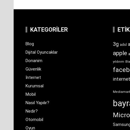
KATEGORILER
ETI
3g
Blog
a
adsl
Dijital Oyuncaklar
apple
Donanim
yıldırım
Bla
face
Güvenlik
İnternet
interne
Kurumsal
Mediamar
Mobil
bay
Nasıl Yapılır?
Nedir?
Micro
Otomobil
Samsun
Oyun