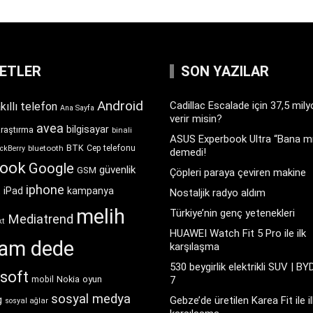
KETLER
SON YAZILAR
Android
Cadillac Escalade için 37,5 mil
kıllı telefon
Ana Sayfa
verir misin?
avea
bilgisayar
araştırma
binali
ASUS Experbook Ultra “Bana mı
BTK
bluetooth
Cep telefonu
ckBerry
demedi!
book
Google
güvenlik
GSM
Çöpleri paraya çeviren makine
iphone
t
iPad
kampanya
Nostaljik radyo aldım
melih
Türkiye’nin genç yetenekleri
Mediatrend
kt
HUAWEI Watch Fit 5 Pro ile ilk
ram dede
karşılaşma
530 beygirlik elektrikli SUV | BY
soft
Nokia
oyun
7
mobil
sosyal medya
g
Gebze’de üretilen Karea Fit ile il
sosyal ağlar