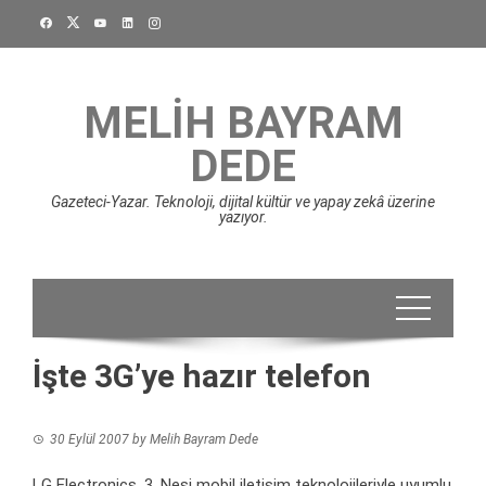
Skip
to
content
MELIH BAYRAM
DEDE
Gazeteci-Yazar. Teknoloji, dijital kültür ve yapay zekâ üzerine
yazıyor.
İşte 3G’ye hazır telefon
30 Eylül 2007
by
Melih Bayram Dede
LG Electronics, 3. Nesi mobil iletişim teknolojileriyle uyumlu