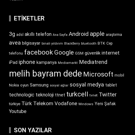
ETIKETLER
apple
Android
3g
akıllı telefon
araştırma
adsl
Ana Sayfa
avea
bilgisayar
BTK
bluetooth
Cep
binali yıldırım
BlackBerry
facebook
Google
internet
güvenlik
GSM
telefonu
iphone
Mediatrend
iPad
kampanya
Mediamarkt
melih bayram dede
Microsoft
mobil
sosyal medya
Samsung
tablet
Nokia
oyun
sosyal ağlar
turkcell
Twitter
technologic
teknoloji
ttnet
tvnet
Türk Telekom
Vodafone
Yeni Şafak
türkiye
Windows
Youtube
SON YAZILAR