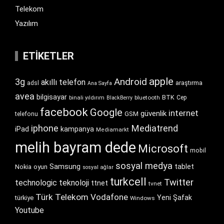
Telekom
Yazılım
ETIKETLER
apple
Android
3g
akıllı telefon
araştırma
adsl
Ana Sayfa
avea
bilgisayar
BTK
bluetooth
Cep
binali yıldırım
BlackBerry
facebook
Google
internet
güvenlik
GSM
telefonu
iphone
Mediatrend
iPad
kampanya
Mediamarkt
melih bayram dede
Microsoft
mobil
sosyal medya
Samsung
tablet
Nokia
oyun
sosyal ağlar
turkcell
Twitter
technologic
teknoloji
ttnet
tvnet
Türk Telekom
Vodafone
Yeni Şafak
türkiye
Windows
Youtube