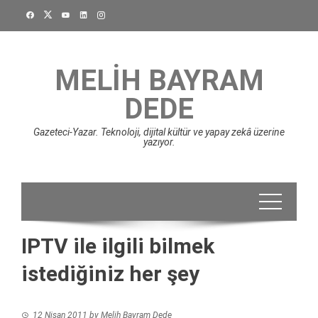
Skip
to
content
MELIH BAYRAM
DEDE
Gazeteci-Yazar. Teknoloji, dijital kültür ve yapay zekâ üzerine
yazıyor.
IPTV ile ilgili bilmek
istediğiniz her şey
12 Nisan 2011
by
Melih Bayram Dede