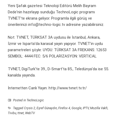
Yeni Şafak
gazetesi Teknoloji Editörü
Melih Bayram
Dede
‘nin hazırlayıp sunduğu TechnoLogic programı
TVNET’te ekrana geliyor. Programla ilgili görüş ve
önerilerinizi
info@techno-logic.tv
adresine yazabilirsiniz.
Not: TVNET, TÜRKSAT 3A uydusu ile İstanbul, Ankara,
İzmir ve Isparta’da karasal yayın yapıyor. TVNET’in uydu
parametreleri şöyle: UYDU: TÜRKSAT 3A FREKANS: 12653
SEMBOL: 4444 FEC: 5/6 POLARİZASYON: VERTICAL
TVNET, DigiTurk’te 39., D-Smart’ta 85., Teledünya’da ise 55.
kanalda yayında.
İnternetten Canlı Yayın:
http://www.tvnet.tv.tr/
Posted in
TechnoLogic
Tagged
Crysis 2
,
Eşref Günaydın
,
Firefox 4
,
Google
,
IPTV
,
Mozilla Vakfı
,
Tivibu
,
ttnet
,
WebTV