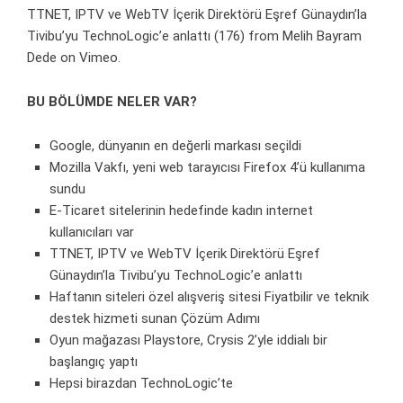
TTNET, IPTV ve WebTV İçerik Direktörü Eşref Günaydın’la
Tivibu’yu TechnoLogic’e anlattı (176)
from
Melih Bayram
Dede
on
Vimeo
.
BU BÖLÜMDE NELER VAR?
Google, dünyanın en değerli markası seçildi
Mozilla Vakfı, yeni web tarayıcısı Firefox 4’ü kullanıma
sundu
E-Ticaret sitelerinin hedefinde kadın internet
kullanıcıları var
TTNET, IPTV ve WebTV İçerik Direktörü Eşref
Günaydın’la Tivibu’yu TechnoLogic’e anlattı
Haftanın siteleri özel alışveriş sitesi Fiyatbilir ve teknik
destek hizmeti sunan Çözüm Adımı
Oyun mağazası Playstore, Crysis 2’yle iddialı bir
başlangıç yaptı
Hepsi birazdan TechnoLogic’te