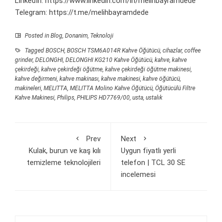
LinkedIn:
https://www.linkedin.com/in/melihbayramdede
Telegram:
https://t.me/melihbayramdede
Posted in
Blog
,
Donanim
,
Teknoloji
Tagged
BOSCH
,
BOSCH TSM6A014R Kahve Öğütücü
,
cihazlar
,
coffee
grinder
,
DELONGHI
,
DELONGHI KG210 Kahve Öğütücü
,
kahve
,
kahve
çekirdeği
,
kahve çekirdeği öğütme
,
kahve çekirdeği öğütme makinesi
,
kahve değirmeni
,
kahve makinası
,
kahve makinesi
,
kahve öğütücü
,
makineleri
,
MELITTA
,
MELITTA Molino Kahve Öğütücü
,
Öğütücülü Filtre
Kahve Makinesi
,
Philips
,
PHILIPS HD7769/00
,
usta
,
ustalık
Prev
Next
Kulak, burun ve kaş kılı
Uygun fiyatlı yerli
temizleme teknolojileri
telefon | TCL 30 SE
incelemesi
Arama: