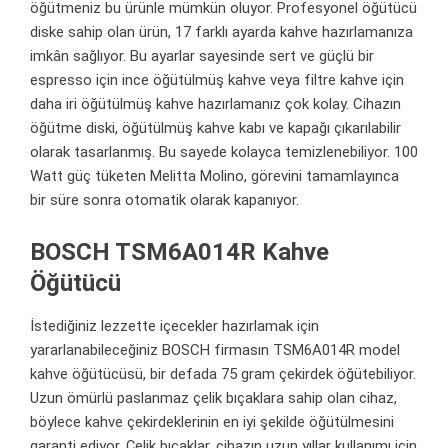
öğütmeniz bu ürünle mümkün oluyor. Profesyonel öğütücü
diske sahip olan ürün, 17 farklı ayarda kahve hazırlamanıza
imkân sağlıyor. Bu ayarlar sayesinde sert ve güçlü bir
espresso için ince öğütülmüş kahve veya filtre kahve için
daha iri öğütülmüş kahve hazırlamanız çok kolay. Cihazın
öğütme diski, öğütülmüş kahve kabı ve kapağı çıkarılabilir
olarak tasarlanmış. Bu sayede kolayca temizlenebiliyor. 100
Watt güç tüketen
Melitta Molino
, görevini tamamlayınca
bir süre sonra otomatik olarak kapanıyor.
BOSCH TSM6A014R Kahve
Öğütücü
İstediğiniz lezzette içecekler hazırlamak için
yararlanabileceğiniz BOSCH firmasın TSM6A014R model
kahve öğütücüsü, bir defada 75 gram çekirdek öğütebiliyor.
Uzun ömürlü paslanmaz çelik bıçaklara sahip olan cihaz,
böylece kahve çekirdeklerinin en iyi şekilde öğütülmesini
garanti ediyor. Çelik bıçaklar, cihazın uzun yıllar kullanımı için