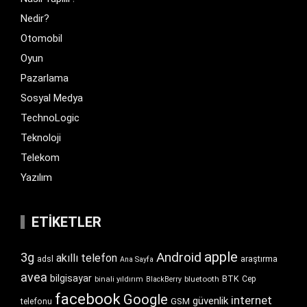
Nedir?
Otomobil
Oyun
Pazarlama
Sosyal Medya
TechnoLogic
Teknoloji
Telekom
Yazılım
ETIKETLER
apple
Android
3g
akıllı telefon
araştırma
adsl
Ana Sayfa
avea
bilgisayar
BTK
bluetooth
Cep
binali yıldırım
BlackBerry
facebook
Google
internet
güvenlik
GSM
telefonu