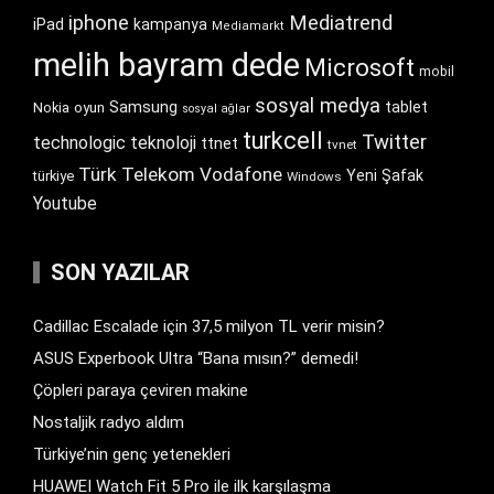
iphone
Mediatrend
iPad
kampanya
Mediamarkt
melih bayram dede
Microsoft
mobil
sosyal medya
Samsung
tablet
Nokia
oyun
sosyal ağlar
turkcell
Twitter
technologic
teknoloji
ttnet
tvnet
Türk Telekom
Vodafone
Yeni Şafak
türkiye
Windows
Youtube
SON YAZILAR
Cadillac Escalade için 37,5 milyon TL verir misin?
ASUS Experbook Ultra “Bana mısın?” demedi!
Çöpleri paraya çeviren makine
Nostaljik radyo aldım
Türkiye’nin genç yetenekleri
HUAWEI Watch Fit 5 Pro ile ilk karşılaşma