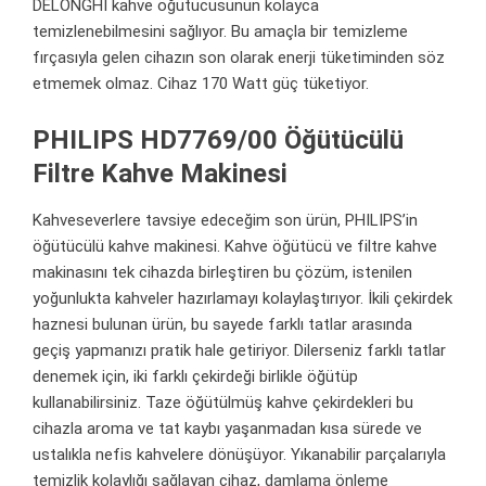
DELONGHI kahve öğütücüsünün kolayca
temizlenebilmesini sağlıyor. Bu amaçla bir temizleme
fırçasıyla gelen cihazın son olarak enerji tüketiminden söz
etmemek olmaz. Cihaz 170 Watt güç tüketiyor.
PHILIPS HD7769/00 Öğütücülü
Filtre Kahve Makinesi
Kahveseverlere tavsiye edeceğim son ürün, PHILIPS’in
öğütücülü kahve makinesi. Kahve öğütücü ve filtre kahve
makinasını tek cihazda birleştiren bu çözüm, istenilen
yoğunlukta kahveler hazırlamayı kolaylaştırıyor. İkili çekirdek
haznesi bulunan ürün, bu sayede farklı tatlar arasında
geçiş yapmanızı pratik hale getiriyor. Dilerseniz farklı tatlar
denemek için, iki farklı çekirdeği birlikle öğütüp
kullanabilirsiniz. Taze öğütülmüş kahve çekirdekleri bu
cihazla aroma ve tat kaybı yaşanmadan kısa sürede ve
ustalıkla nefis kahvelere dönüşüyor. Yıkanabilir parçalarıyla
temizlik kolaylığı sağlayan cihaz, damlama önleme