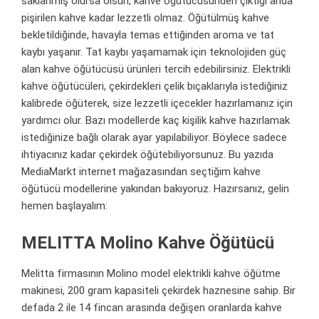
saklanmış olursa olsun, kahve öğütücüsünden çıktığı anda
pişirilen
kahve
kadar lezzetli olmaz. Öğütülmüş kahve
bekletildiğinde, havayla temas ettiğinden aroma ve tat
kaybı yaşanır. Tat kaybı yaşamamak için teknolojiden güç
alan kahve öğütücüsü ürünleri tercih edebilirsiniz. Elektrikli
kahve öğütücüleri, çekirdekleri çelik bıçaklarıyla istediğiniz
kalibrede öğüterek, size lezzetli içecekler hazırlamanız için
yardımcı olur. Bazı modellerde kaç kişilik kahve hazırlamak
istediğinize bağlı olarak ayar yapılabiliyor. Böylece sadece
ihtiyacınız kadar çekirdek öğütebiliyorsunuz. Bu yazıda
MediaMarkt internet mağazasından seçtiğim kahve
öğütücü modellerine yakından bakıyoruz. Hazırsanız, gelin
hemen başlayalım:
MELITTA Molino Kahve Öğütücü
Melitta
firmasının Molino model elektrikli kahve öğütme
makinesi, 200 gram kapasiteli çekirdek haznesine sahip. Bir
defada 2 ile 14 fincan arasında değişen oranlarda kahve