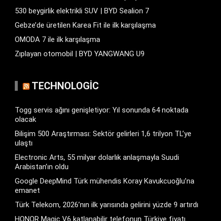
530 beygirlik elektrikli SUV | BYD Sealion 7
Gebze’de üretilen Karea Fit ile ilk karşılaşma
OMODA 7 ile ilk karşılaşma
Zıplayan otomobil | BYD YANGWANG U9
TECHNOLOGIC
Togg servis ağını genişletiyor: Yıl sonunda 64 noktada
olacak
Bilişim 500 Araştırması: Sektör gelirleri 1,6 trilyon TL’ye
ulaştı
Electronic Arts, 55 milyar dolarlık anlaşmayla Suudi
Arabistan’ın oldu
Google DeepMind Türk mühendis Koray Kavukcuoğlu’na
emanet
Türk Telekom, 2026’nın ilk yarısında gelirini yüzde 9 artırdı
HONOR Magic V6 katlanabilir telefonun Türkiye fiyatı